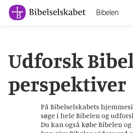
Main
Skip
Bibelen
to
navigation
main
content
Udforsk Bibel
perspektiver
På Bibelselskabets hjemmesi
søge i hele Bibelen og udfors
Du kan også købe Bibelen og