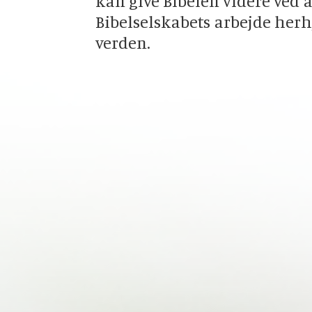
kan give Bibelen videre ved a
Bibelselskabets arbejde her
verden.