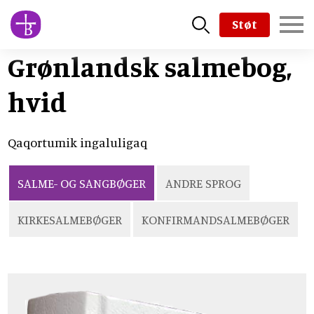
Skip
Støt
to
main
Grønlandsk salmebog,
content
hvid
Qaqortumik ingaluligaq
SALME- OG SANGBØGER
ANDRE SPROG
KIRKESALMEBØGER
KONFIRMANDSALMEBØGER