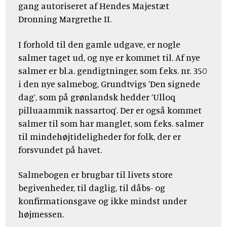
gang autoriseret af Hendes Majestæt
Dronning Margrethe II.
I forhold til den gamle udgave, er nogle
salmer taget ud, og nye er kommet til. Af nye
salmer er bl.a. gendigtninger, som f.eks. nr. 350
i den nye salmebog, Grundtvigs ’Den signede
dag’, som på grønlandsk hedder ’Ulloq
pilluaammik nassartoq’. Der er også kommet
salmer til som har manglet, som f.eks. salmer
til mindehøjtideligheder for folk, der er
forsvundet på havet.
Salmebogen er brugbar til livets store
begivenheder, til daglig, til dåbs- og
konfirmationsgave og ikke mindst under
højmessen.