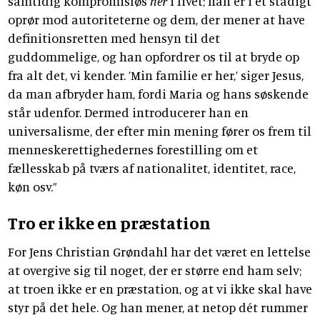
samtidig kompromisløs
her
i livet; han er i et stadigt
oprør mod autoriteterne og dem, der mener at have
definitionsretten med hensyn til det
guddommelige, og han opfordrer os til at bryde op
fra alt det, vi kender. ’Min familie er her,’ siger Jesus,
da man afbryder ham, fordi Maria og hans søskende
står udenfor. Dermed introducerer han en
universalisme, der efter min mening fører os frem til
menneskerettighedernes forestilling om et
fællesskab på tværs af nationalitet, identitet, race,
køn osv.”
Tro er ikke en præstation
For Jens Christian Grøndahl har det været en lettelse
at overgive sig til noget, der er større end ham selv;
at troen ikke er en præstation, og at vi ikke skal have
styr på det hele. Og han mener, at netop dét rummer