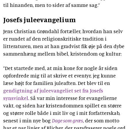
til hinanden, men to sider af samme sag.”
Josefs juleevangelium
Jens Christian Grøndahl fortæller, hvordan han selv
er rundet af den religionskritiske tradition i
litteraturen, men at han gradvist fik øje på den dybe
sammenhæng mellem bibel, kristendom og kultur:
”Det startede med, at min kone for nogle år siden
opfordrede mig til at skrive et eventyr, jeg kunne
læse højt for familien juleaften. Det blev til en
gendigtning af juleevangeliet set fra Josefs
synsvinkel
. Så var min interesse for evangelierne
vakt, og siden har kristendommen spillet en større
og større rolle både i mit liv og i mit forfatterskab,
senest i min nye bog
Dage som græs
, der som motto
har et par linjer af Blicher, der parafraserer nogle ord