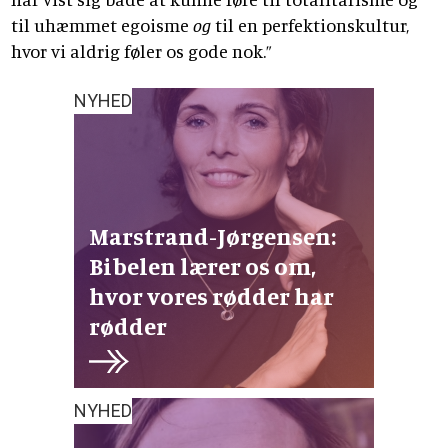
til uhæmmet egoisme
og
til en perfektionskultur,
hvor vi aldrig føler os gode nok.”
NYHED
Marstrand-Jørgensen:
Bibelen lærer os om,
hvor vores rødder har
rødder
NYHED