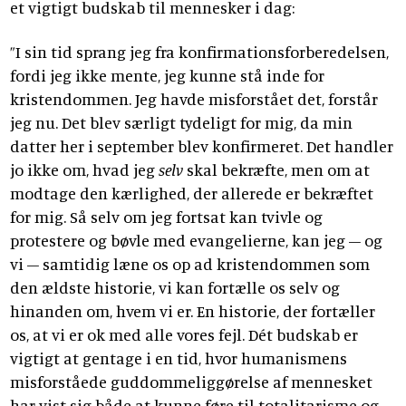
et vigtigt budskab til mennesker i dag:
”I sin tid sprang jeg fra konfirmationsforberedelsen,
fordi jeg ikke mente, jeg kunne stå inde for
kristendommen. Jeg havde misforstået det, forstår
jeg nu. Det blev særligt tydeligt for mig, da min
datter her i september blev konfirmeret. Det handler
jo ikke om, hvad jeg
selv
skal bekræfte, men om at
modtage den kærlighed, der allerede er bekræftet
for mig. Så selv om jeg fortsat kan tvivle og
protestere og bøvle med evangelierne, kan jeg – og
vi – samtidig læne os op ad kristendommen som
den ældste historie, vi kan fortælle os selv og
hinanden om, hvem vi er. En historie, der fortæller
os, at vi er ok med alle vores fejl. Dét budskab er
vigtigt at gentage i en tid, hvor humanismens
misforståede guddommeliggørelse af mennesket
har vist sig både at kunne føre til totalitarisme og