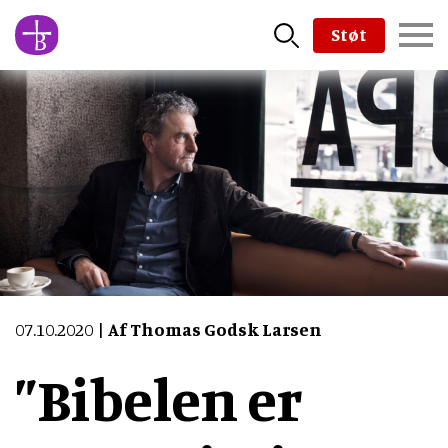
Skip
Støt
to
main
content
07.10.2020
Af Thomas Godsk Larsen
”Bibelen er