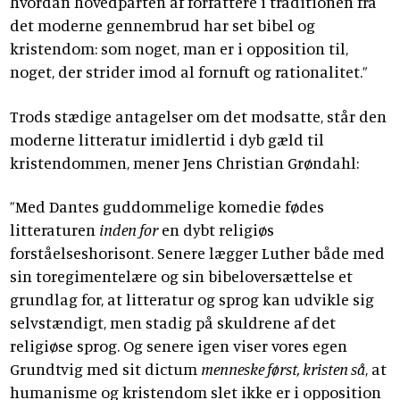
hvordan hovedparten af forfattere i traditionen fra
det moderne gennembrud har set bibel og
kristendom: som noget, man er i opposition til,
noget, der strider imod al fornuft og rationalitet.”
Trods stædige antagelser om det modsatte, står den
moderne litteratur imidlertid i dyb gæld til
kristendommen, mener Jens Christian Grøndahl:
”Med Dantes guddommelige komedie fødes
litteraturen
inden for
en dybt religiøs
forståelseshorisont. Senere lægger Luther både med
sin toregimentelære og sin bibeloversættelse et
grundlag for, at litteratur og sprog kan udvikle sig
selvstændigt, men stadig på skuldrene af det
religiøse sprog. Og senere igen viser vores egen
Grundtvig med sit dictum
menneske først, kristen så
, at
humanisme og kristendom slet ikke er i opposition