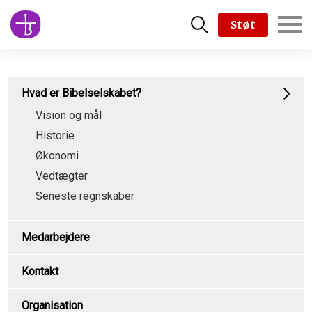
Skip
Støt
to
main
content
Subpage
Hvad er Bibelselskabet?
content
Vision og mål
type
Historie
menu
Økonomi
Vedtægter
Seneste regnskaber
Medarbejdere
Kontakt
Organisation