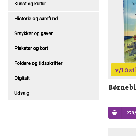
Kunst og kultur
Historie og samfund
Smykker og gaver
Plakater og kort
Foldere og tidsskrifter
v/10 st
Digitalt
Børnebi
Udsalg
279,