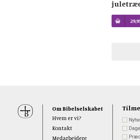
juletræ
29,9
Sidefod
Tilme
Om Bibelselskabet
Hvem er vi?
Nyhe
 Youtube
Kontakt
Dage
Præd
Medarbejdere