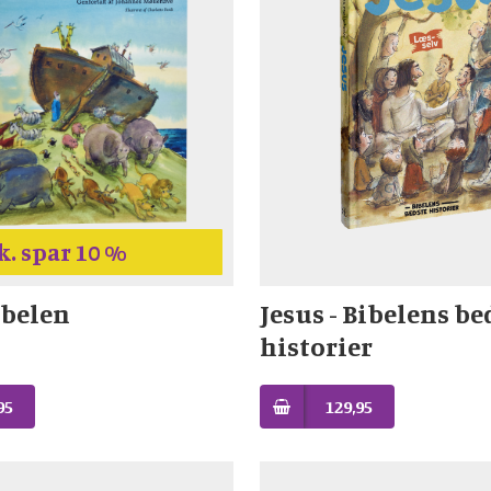
k. spar 10 %
belen
Jesus - Bibelens be
historier
95
129,95