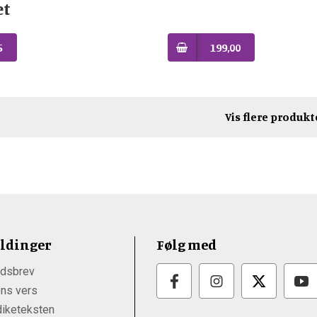
et
5
199,00
Vis flere produkt
ldinger
Følg med
dsbrev
ns vers
iketeksten