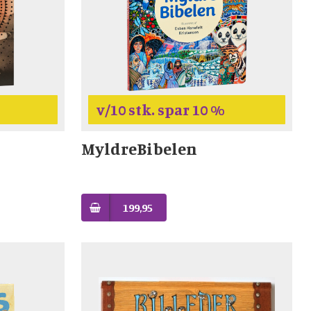
v/10 stk. spar 10 %
MyldreBibelen
199,95