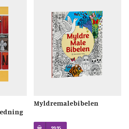
Myldremalebibelen
ledning
99,95