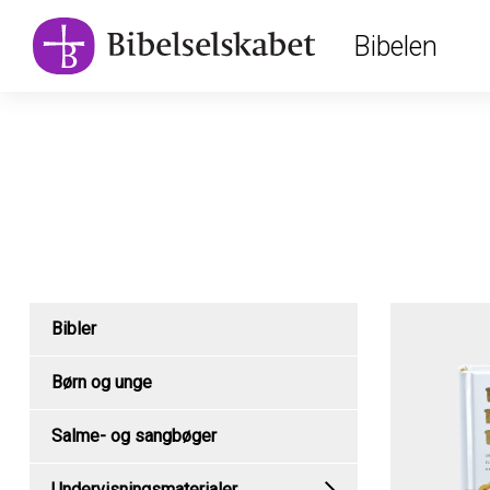
Main
Skip
Bibelen
to
navigation
main
content
Product
Bibler
Menu
Børn og unge
Salme- og sangbøger
Undervisningsmaterialer