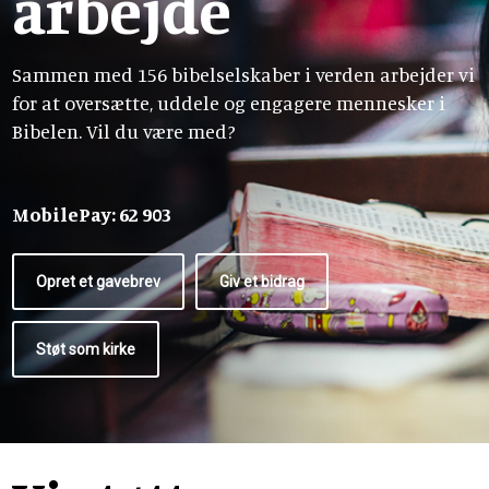
arbejde
Sammen med 156 bibelselskaber i verden arbejder vi
for at oversætte, uddele og engagere mennesker i
Bibelen. Vil du være med?
MobilePay: 62 903
Opret et gavebrev
Giv et bidrag
Støt som kirke