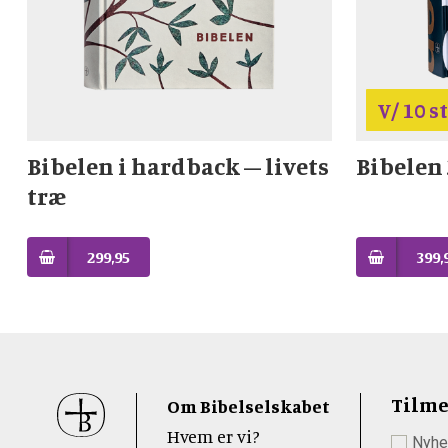
V/ 10 s
Bibelen i hardback – livets
Bibelen
træ
299,95
399,
Sidefod
Tilme
Om Bibelselskabet
Hvem er vi?
Nyhe
 Youtube