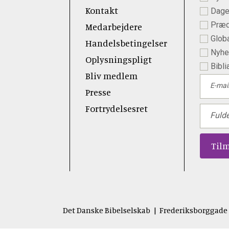
Kontakt
Dage
Præd
Medarbejdere
Globa
Handelsbetingelser
Nyhed
Oplysningspligt
Bibli
Bliv medlem
E-mai
Presse
Fortrydelsesret
Fuld
Det Danske Bibelselskab | Frederiksborggade 