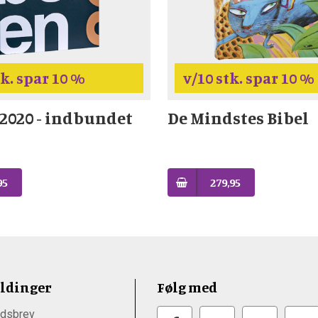
tk. spar 10 %
v/10 stk. spar 10 %
 2020 - indbundet
De Mindstes Bibel
95
279,95
ldinger
Følg med
dsbrev