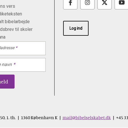
ns vers
iketeksten
lt bibelarbejde
Log ind
sbrev til skoler
ana
ladresse
e navn
50, 1. th. | 1360 København K |
mail@bibelselskabet.dk
| +45 33