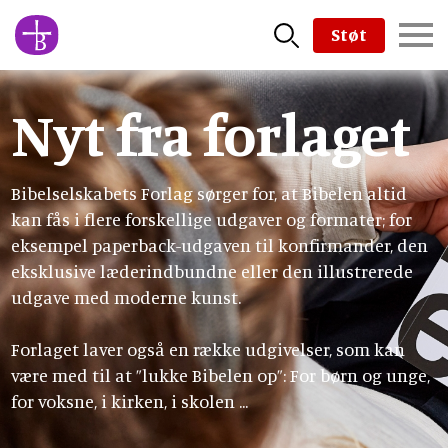
Skip
Støt
to
main
content
Nyt fra forlaget
Bibelselskabets Forlag sørger for, at Bibelen altid
kan fås i flere forskellige udgaver og formater; for
eksempel paperback-udgaven til konfirmander, den
eksklusive læderindbundne eller den illustrerede
udgave med moderne kunst.
Forlaget laver også en række udgivelser, som kan
være med til at ”lukke Bibelen op”: For børn og unge,
for voksne, i kirken, i skolen ...