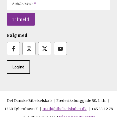
Fulde navn
Følg med
Log ind
Det Danske Bibelselskab | Frederiksborggade 50, 1. th. |
1360 København K |
mail@bibelselskabet.dk
| +45 33 12 78
35 | CVR: 62905115 |
Sådan kan du støtte