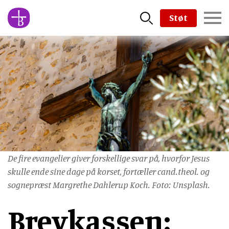
Skip
Støt
to
main
content
De fire evangelier giver forskellige svar på, hvorfor Jesus
skulle ende sine dage på korset, fortæller cand.theol. og
sognepræst Margrethe Dahlerup Koch. Foto: Unsplash.
Brevkassen: