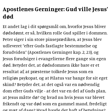
Apostlenes Gerninger: Gud ville Jesus’
død
Et andet lag i dit spørgsmål om, hvorfor Jesus bliver
dødsdømt, er så, hvilken rolle Gud spiller i dommen.
Peter siger i sin store pinseprædiken, at Jesus blev
udleveret ”efter Guds fastlagte bestemmelse og
forudviden” (Apostlenes Gerninger kap. 2, 23), og
Jesus forudsiger i evangelierne flere gange sin egen
død. Betyder det, at dødsdommen ikke bare er et
resultat af, at præsterne tolkede Jesus som en
religiøs psykopat, og at Pilatus var bange for sit eget
skind? Betyder det, at det også var en nødvendig
dom efter Guds vilje - at det var en del af Guds plan,
at Jesus måtte dø? Og hvad nu hvis Jesus var blevet
frikendt og var død som en gammel mand, fredeligt
og mæt af dage? Hvad havde det haft af betydning?