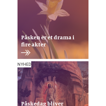
Påsken er et drama i
fire akter
NYHED
Påskedag bliver