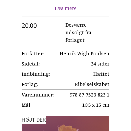
Læs mere
20,00
Desværre
udsolgt fra
forlaget
Forfatter:
Henrik Wigh-Poulsen
Sidetal:
34 sider
Indbinding:
Hæftet
Forlag:
Bibelselskabet
Varenummer:
978-87-7523-823-1
Mål:
10,5 x 15 cm
HØJTIDER