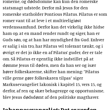
romerne, og dødsdomme kan kun den romerske
statsmagt udstede. Derfor må Jesus for den
romerske statholder Pontious Pilatus. Pilatus er som
romer vant til at leve i et multireligiøst
verdenssamfund. Derfor kan det virkelig ikke hidse
ham op, at en mand render rundt og siger, han er
Guds søn, og at han har myndighed fra Gud. Enhver
er salig i sin tro, har Pilatus vel tolerant tænkt, og i
øvrigt er det jo ikke en af Pilatus’ guder, der er tale
om. Så Pilatus er egentlig ikke indstillet på at
dømme Jesus til døden, men da han ser og især
hører folkeskarerne, skifter han mening: ”Pilatus
ville gerne gøre folkeskaren tilpas” siger
Markusevangeliet lakonisk i kapitel 15, vers 15, og
derfor, af ren og skær behagesyge og opportunisme,
blev Jesus dødsdømt af den politiske magthaver.
Johannesevangeliet: Det er verden,