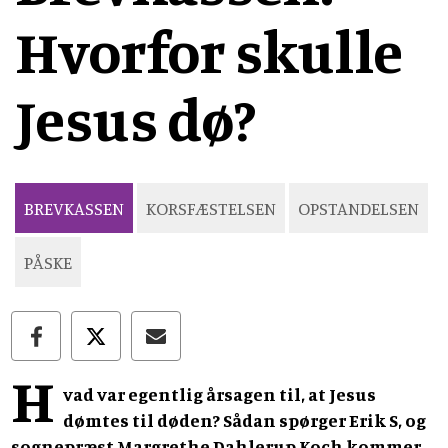
Hvorfor skulle
Jesus dø?
BREVKASSEN
KORSFÆSTELSEN
OPSTANDELSEN
PÅSKE
H
vad var egentlig årsagen til, at Jesus
dømtes til døden? Sådan spørger Erik S, og
sognepræst Margrethe Dahlerup Koch kommer