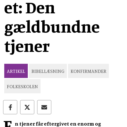
et: Den
gældbundne
tjener
ARTIKEL
BIBELLÆSNING
KONFIRMANDER
FOLKESKOLEN
E
n tjener får eftergivet en enorm og