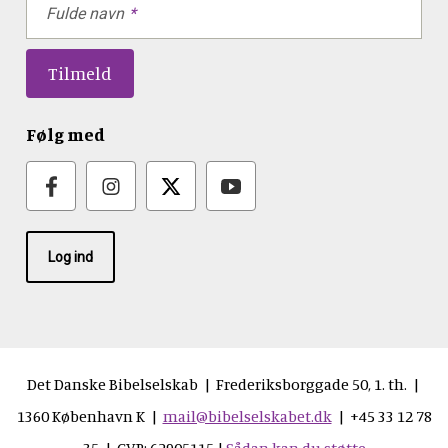
Fulde navn
Følg med
Log ind
Det Danske Bibelselskab | Frederiksborggade 50, 1. th. |
1360 København K |
mail@bibelselskabet.dk
| +45 33 12 78