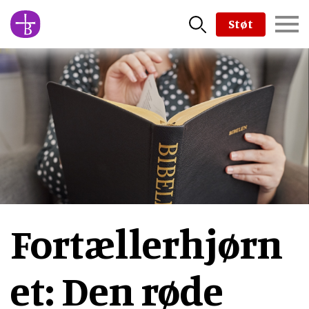
Skip
Støt
to
main
content
Fortællerhjørn
et: Den røde