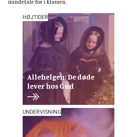
mindetale for i klassen.
HØJTIDER
Allehelgen: De døde
lever hos Gud
UNDERVISNING