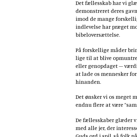
Det fællesskab har vi glæ
demonstreret deres gavm
imod de mange forskelli
indlevelse har præget m
bibeloversættelse.
På forskellige måder br
lige til at blive opmuntr
eller genopdaget – værdie
at lade os mennesker for
hinanden.
Det ønsker vi os meget me
endnu flere at være ”sa
De fællesskaber glæder vi
med alle jer, der interess
Guds ord i spil, så folk 