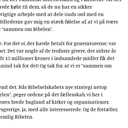
avde købt til dem, så de nu har en sikker
 vigtige arbejde med at dele Guds ord med en
illederne gav mig en stærk følelse af, at vi på tværs
er ”sammen om Bibelen”.
e. For det
vi
, der havde betalt for generatorerne, var
et. Det var nogle af de trofaste givere, der sidste år
dt 10 millioner kroner i indsamlede midler fik det
tusind tak for det! Og tak for, at vi er ”sammen om
nd det. Når Bibelselskabets nye strategi netop
n”, peger ordene på det fællesskab, vi her i
ores brede bagland af kirker og organisationer,
nysgerrige, ja, med alle interesserede. Og de fortæller,
nemlig Bibelen.