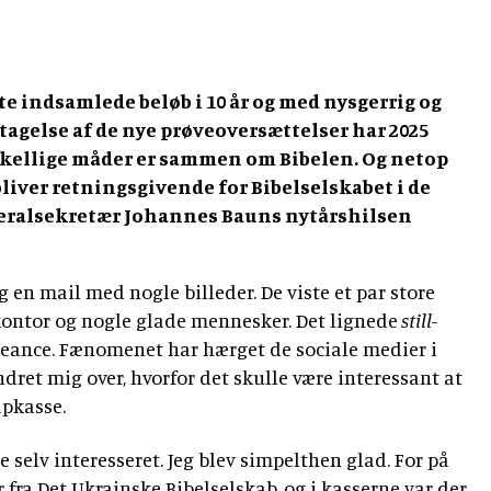
ste indsamlede beløb i 10 år og med nysgerrig og
agelse af de nye prøveoversættelser har 2025
rskellige måder er sammen om Bibelen. Og netop
iver retningsgivende for Bibelselskabet i de
eralsekretær Johannes Bauns nytårshilsen
 en mail med nogle billeder. De viste et par store
kontor og nogle glade mennesker. Det lignede
still
-
seance. Fænomenet har hærget de sociale medier i
undret mig over, hvorfor det skulle være interessant at
pkasse.
re selv interesseret. Jeg blev simpelthen glad. For på
r fra Det Ukrainske Bibelselskab, og i kasserne var der