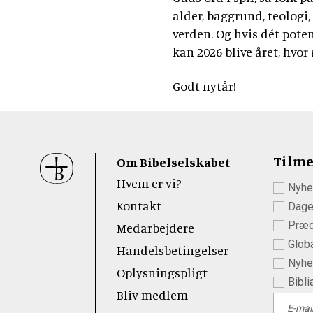
alder, baggrund, teologi
verden. Og hvis dét poten
kan 2026 blive året, hvor
Godt nytår!
Sidefod
Tilme
Om Bibelselskabet
Hvem er vi?
Nyhe
 Youtube
Kontakt
Dage
Præd
Medarbejdere
Globa
Handelsbetingelser
Nyhed
Oplysningspligt
Bibli
Bliv medlem
E-mai