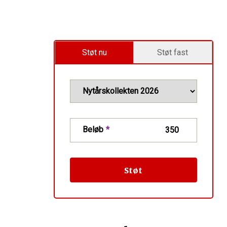
Støt nu
Støt fast
Beløb