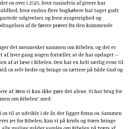
det os over i 2025, hvor tusindvis af givere har
ildhed, hvor endnu flere bogkøbere har taget godt
gartede udgivelser, og hvor nysgerrighed og
odtagelsen af de første prøver fra den kommende
inger det mennesker sammen om Bibelen, og det er
et af, hver gang nogen fortæller, at de har opdaget –
n af at læse i Bibelen. Den har en helt særlig evne til
stå os selv bedre og bringe os tættere på både Gud og
re af. Men vi kan ikke gøre det alene. Vi har brug for
mmen om Bibelen” med.
 os til at udvikle i de år, der ligger foran os. Sammen
erer jer for Bibelen, kan vi på kryds og tværs bringe
på alle mulige måder samles om Bibelen på tværs af