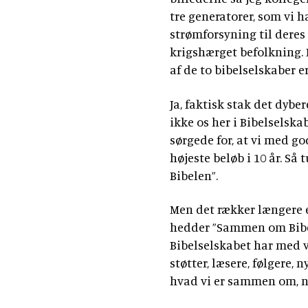
tre generatorer, som vi h
strømforsyning til deres
krigshærget befolkning. B
af de to bibelselskaber 
Ja, faktisk stak det dyber
ikke os her i Bibelselskab
sørgede for, at vi med go
højeste beløb i 10 år. Så 
Bibelen”.
Men det rækker længere e
hedder ”Sammen om Bibele
Bibelselskabet har med v
støtter, læsere, følgere, 
hvad vi er sammen om, 