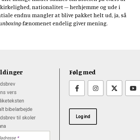
, kirkelighed, nationalitet – herhjemme og ude i
tiale endnu mangler at blive pakket helt ud, ja, så
unboxing
-fænomenet endelig giver mening.
ldinger
Følg med
dsbrev
ns vers
iketeksten
lt bibelarbejde
Log ind
sbrev til skoler
ana
ladresse