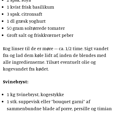
1 kvist frisk basilikum
3 spsk. citronsaft
1 dl græsk yoghurt
50 gram soltørrede tomater
Groft salt og friskkværnet peber
Kog linser til de er møre – ca. 1/2 time. Sigt vandet
fra og lad dem køle lidt af, inden de blendes med
alle ingredienserne. Tilsæt eventuelt olie og
kogevandet fra kødet.
Svinebryst:
1 kg Svinebryst, kogestykke
1 stk. suppevisk eller ”bouquet garni” af
sammenbundne blade af porre, persille og timian