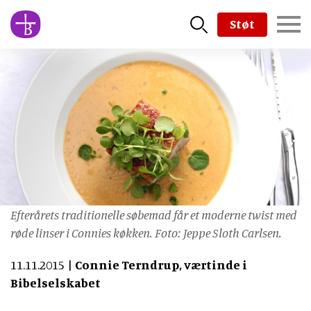
Skip
Støt
to
main
content
Efterårets traditionelle søbemad får et moderne twist med
røde linser i Connies køkken. Foto: Jeppe Sloth Carlsen.
11.11.2015
Connie Terndrup, værtinde i
Bibelselskabet