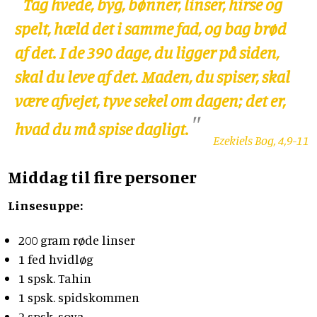
Tag hvede, byg, bønner, linser, hirse og
spelt, hæld det i samme fad, og bag brød
af det. I de 390 dage, du ligger på siden,
skal du leve af det. Maden, du spiser, skal
være afvejet, tyve sekel om dagen; det er,
hvad du må spise dagligt.
Ezekiels Bog, 4,9-11
Middag til fire personer
Linsesuppe:
200 gram røde linser
1 fed hvidløg
1 spsk. Tahin
1 spsk. spidskommen
2 spsk. soya