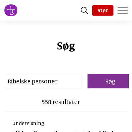
Skip
Støt
to
main
content
Søg
Searchstring the bible
558 resultater
Undervisning