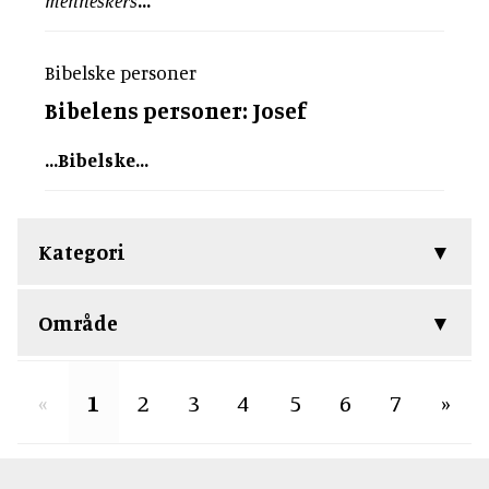
menneskers
...
Bibelske personer
Bibelens
personer
: Josef
...
Bibelske
...
Kategori
Område
«
1
2
3
4
5
6
7
»