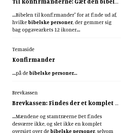
Til konfirmanderne: Gæt den
bibelske
p
...
Bibelen til konfirmander" for at finde ud af,
hvilke
bibelske
personer
, der gemmer sig
bag opgavearkets 12 ikoner
...
Temaside
Konfirmander
...
på de
bibelske
personer
...
Brevkassen
Brevkassen: Findes der et komplet stamtræ i Bibelen?
...
Mændene og stamtræerne Det findes
desværre ikke, og slet ikke en komplet
oversigt over de
bibelske
personer
, selvom