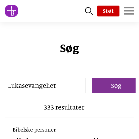
Skip
Støt
to
main
content
Søg
Searchstring the bible
333 resultater
Bibelske personer