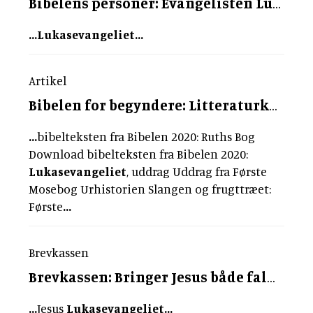
Bibelens personer: Evangelisten Lukas
...
Lukasevangeliet
...
Artikel
Bibelen for begyndere: Litteraturkredsen
...
bibelteksten fra Bibelen 2020: Ruths Bog
Download bibelteksten fra Bibelen 2020:
Lukasevangeliet
, uddrag Uddrag fra Første
Mosebog Urhistorien Slangen og frugttræet:
Første
...
Brevkassen
Brevkassen: Bringer Jesus både fald og oprejsning med sig?
...
Jesus
Lukasevangeliet
...