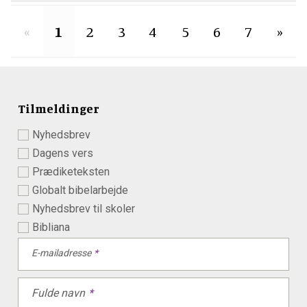
«
1
2
3
4
5
6
7
»
Tilmeldinger
Nyhedsbrev
Dagens vers
Prædiketeksten
Globalt bibelarbejde
Nyhedsbrev til skoler
Bibliana
E-mailadresse
Fulde navn