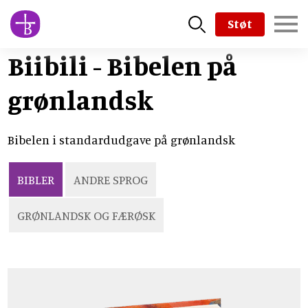
Skip
Støt
to
main
Biibili - Bibelen på
content
grønlandsk
Bibelen i standardudgave på grønlandsk
BIBLER
ANDRE SPROG
GRØNLANDSK OG FÆRØSK