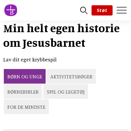
Skip
Støt
to
main
Min helt egen historie
content
om Jesusbarnet
Lav dit eget krybbespil
BØRN OG UNGE
AKTIVITETSBØGER
BØRNEBIBLER
SPIL OG LEGETØJ
FOR DE MINDSTE