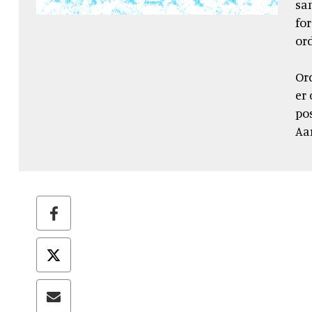
sa
fo
ord
Or
er 
po
Aa