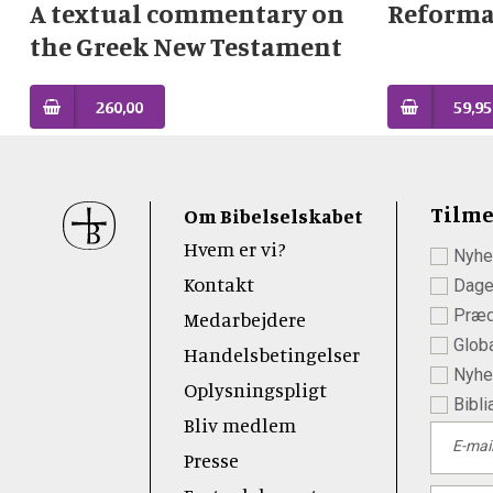
A textual commentary on
Reforma
the Greek New Testament
260,00
59,95
Sidefod
Tilme
Om Bibelselskabet
Hvem er vi?
Nyhe
 Youtube
Kontakt
Dage
Præd
Medarbejdere
Globa
Handelsbetingelser
Nyhed
Oplysningspligt
Bibli
Bliv medlem
E-mai
Presse