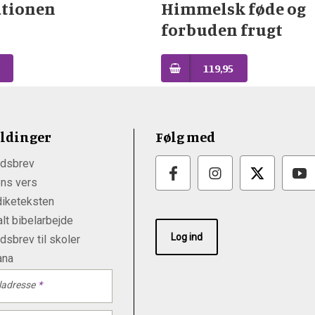
tionen
Himmelsk føde og
forbuden frugt
119,95
ldinger
Følg med
dsbrev
ns vers
iketeksten
lt bibelarbejde
Log ind
sbrev til skoler
ana
ladresse