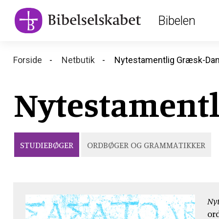
Main
Skip
Bibelen
to
navigation
main
content
Breadcrumb
Forside
Netbutik
Nytestamentlig Græsk-Da
Nytestamentl
STUDIEBØGER
ORDBØGER OG GRAMMATIKKER
Ny
or