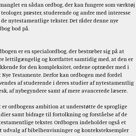
tidsskrift
Bibellæseplanen
og
 manglet en sådan ordbog, der kan fungere som værktøj
Jesus'
Udforsk
om
gaver
tilsendt
r teologer, præster, studerende og andre med interesse
Gud
lignelser
Prædiketekster
Bibelen
Bibelen
og
r de nytestamentlige tekster. Det råder denne nye
Dåbsgaver
Download
Kommende
danskerne
2020
dbog bod på.
Opskrifter
Bibellæseplanen
–
prædiketekst
i
trosanalysen
Book
2026
Bibliana
fællesskab
2026
et
dbogen er en specialordbog, der bestræber sig på at
–
2027
foredrag
tidsskrift
re lettilgængelig og kortfattet samtidig med, at den er
om
om
kkende for den kompleksitet, ordene op­træder med i
Bibelen
Bibelen
t Nye Testamente. Derfor kan ordbo­gen med fordel
vendes af studerende i deres studi­er af nytestamentlig
æsk, af nybegyndere samt af mere avancerede læsere.
t er ordbogens ambition at understøtte de sproglige
dier samt bidrage til fortolkning og forståelse af de
testamentlige tekster. Ordbogen indeholder også et
gt udvalg af bibelhenvisninger og konteksteksempler