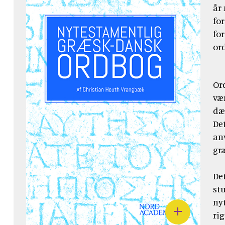
år
fo
fo
or
Or
væ
dæ
De
an
gr
De
stu
ny
ri