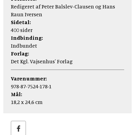
Redigeret af Peter Balslev-Clausen og Hans
Raun Iversen
Sidetal:
400 sider
Indbinding:
Indbundet
Forlag:
Det Kgl. Vajsenhus' Forlag
Varenummer:
978-87-7524-178-1
Mål:
18,2 x 24,6 cm