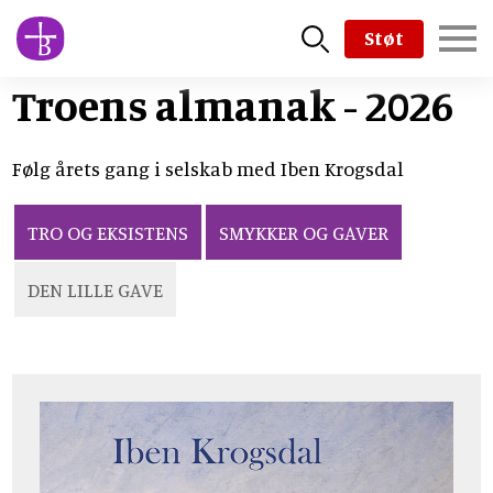
Skip
Støt
to
main
Troens almanak - 2026
content
Følg årets gang i selskab med Iben Krogsdal
TRO OG EKSISTENS
SMYKKER OG GAVER
DEN LILLE GAVE