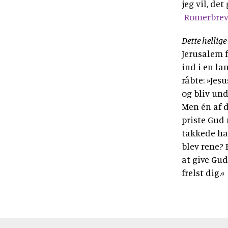
jeg vil, det
Romerbreve
Dette hellig
Jerusalem 
ind i en la
råbte: »Jes
og bliv und
Men én af d
priste Gud 
takkede ham
blev rene? 
at give Gud
frelst dig.«