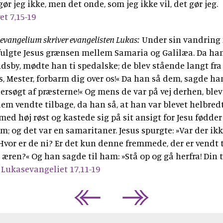
 gør jeg ikke, men det onde, som jeg ikke vil, det gør jeg.
t 7,15-19
e evangelium skriver evangelisten Lukas:
Under sin vandring
fulgte Jesus grænsen mellem Samaria og Galilæa. Da han
ndsby, mødte han ti spedalske; de blev stående langt fr
us, Mester, forbarm dig over os!« Da han så dem, sagde ha
ersøgt af præsterne!« Og mens de var på vej derhen, blev
em vendte tilbage, da han så, at han var blevet helbred
med høj røst og kastede sig på sit ansigt for Jesu fødder
; og det var en samaritaner. Jesus spurgte: »Var der ikke
Hvor er de ni? Er det kun denne fremmede, der er vendt t
 æren?« Og han sagde til ham: »Stå op og gå herfra! Din 
Lukasevangeliet 17,11-19