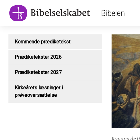
Main
Skip
Bibelen
to
navigation
main
content
Kommende prædiketekst
Prædiketekster 2026
Prædiketekster 2027
Kirkeårets læsninger i
prøveoversættelse
Jesus og de 