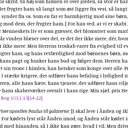
vor skyld. Så høj som himlen er over jorden, så stor er h
r frygter ham; så langt som øst ligger fra vest, så lang
e synder fra os. Som en far er barmhjertig mod sine børn,
 mod dem, der frygter ham. [ For han ved, at vi er skabt,
øv. Menneskets liv er som græsset, det blomstrer som ma
år vinden blæser over det, er det der ikke mere, dér, hvor
t ikke mere. Men Herrens troskab varer fra evighed til 
rygter ham, og hans retfærdighed mod børnenes børn, 
 hans pagt og husker hans bud og følger dem. Herren ha
 sin trone i himlen, han hersker som konge over alle. Pr
 I stærke krigere, der udfører hans befaling i lydighed
erren, alle hans hære, hans tjenere, der udfører hans vilje
e hans skaberværker overalt i hans rige. Min sjæl, pris He
Bog 103,1-13[14-22]
river apostlen Paulus til galaterne:
[I skal leve i Ånden og ik
. For kødets lyst står Ånden imod, og Ånden står kødet 
rid med hinanden, så I ikke kan gøre, hvad I vil. Men drive