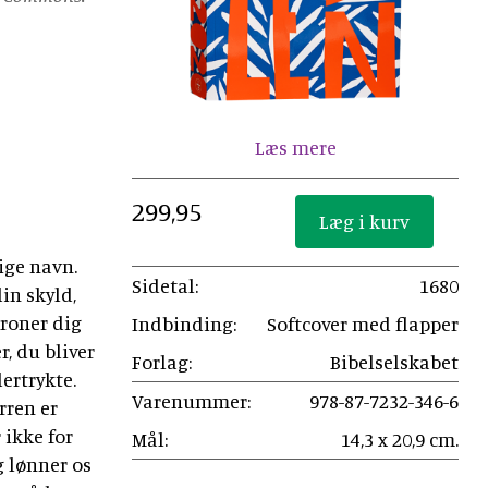
Læs mere
299,95
lige navn.
Sidetal:
1680
in skyld,
kroner dig
Indbinding:
Softcover med flapper
, du bliver
Forlag:
Bibelselskabet
ertrykte.
Varenummer:
978-87-7232-346-6
rren er
 ikke for
Mål:
14,3 x 20,9 cm.
g lønner os