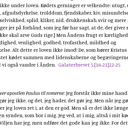
 ikke under loven. Kødets gerninger er velkendte: utugt,
 afgudsdyrkelse, trolddom, fjendskaber, kiv, misundelse
selviskhed, splid, kliker, nid, drukkenskab, svir og mer
iger jer på forhånd, som jeg før har sagt, at de, der giver
ikke skal arve Guds rige.] Men Åndens frugt er kærlighed
odighed, venlighed, godhed, trofasthed, mildhed og
else. Alt dette er loven ikke imod! De, som hører Kristus J
stet kødet sammen med lidenskaberne og begæringerne. 
l vi også vandre i Ånden.
Galaterbrevet 5,[16-21]22-25
iver apostlen Paulus til romerne:
Jeg forstår ikke mine handl
 gør jeg ikke, og det, jeg hader, det gør jeg. Men når jeg gø
ver jeg loven ret i, at den er god. Men så er det ikke læng
n synden, som bor i mig. Jeg ved, at i mig, altså i mit kø
 Viljen har jeg, men udføre det gode kan jeg ikke. For de