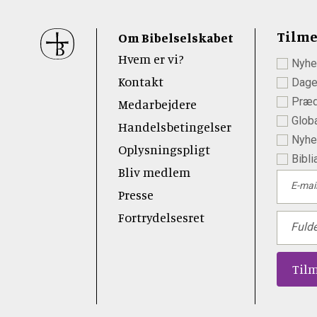
Sidefod
Tilme
Om Bibelselskabet
Hvem er vi?
Nyhe
 Youtube
Kontakt
Dage
Præd
Medarbejdere
Globa
Handelsbetingelser
Nyhed
Oplysningspligt
Bibli
Bliv medlem
E-mai
Presse
Fortrydelsesret
Fuld