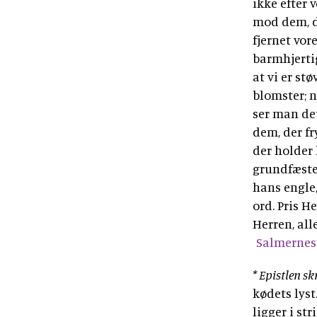
ikke efter 
mod dem, de
fjernet vor
barmhjertig
at vi er st
blomster; n
ser man de
dem, der f
der holder
grundfæstet
hans engle,
ord. Pris H
Herren, all
Salmernes 
* Epistlen sk
kødets lyst
ligger i st