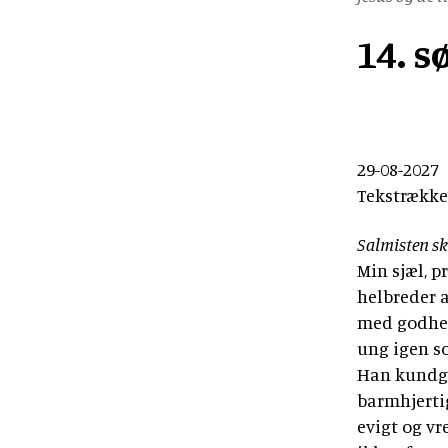
14. s
29-08-2027
Tekstrække
Salmisten sk
Min sjæl, p
helbreder a
med godhed
ung igen so
Han kundgjo
barmhjertig
evigt og vr