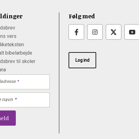
ldinger
Følg med
dsbrev
ns vers
iketeksten
lt bibelarbejde
Log ind
sbrev til skoler
ana
ladresse
e navn