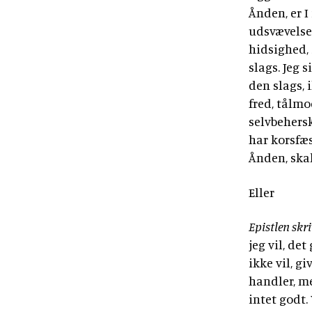
Ånden, er I
udsvævelse,
hidsighed, 
slags. Jeg s
den slags, 
fred, tålm
selvbehersk
har korsfæ
Ånden, ska
Eller
Epistlen skr
jeg vil, det
ikke vil, gi
handler, me
intet godt.