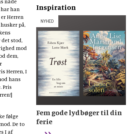
ans nåde
Inspiration
t har han
 er Herren
NYHED
 husker på,
rkens
 det stod,
evighed mod
mod dem,
r
is Herren, I
 mod hans
. Pris
rren!]
Fem gode lydbøger til din
ke følge
ferie
imod. De to
s I af