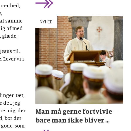
 urenhed,
,
e af samme
NYHED
 sig af med
, glæde,
esus til,
Lever vi i
inger. Det,
r det, jeg
Man må gerne fortvivle –
ere mig, der
d, bor der
bare man ikke bliver ...
t gode, som