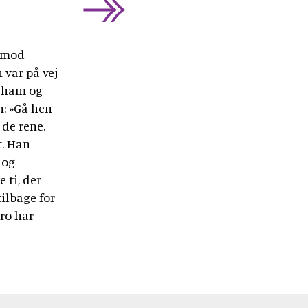
 mod
 var på vej
a ham og
n: »Gå hen
 de rene.
t. Han
 og
 ti, der
ilbage for
tro har