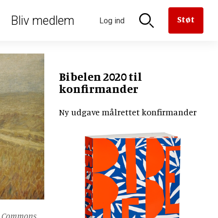
oriseret
Bliv medlem
Støt
Log ind
n til
aven til
versættelse
en
derne
rmanden
Bibelen 2020 til
konfirmander
Ny udgave målrettet konfirmander
er
e
ia Commons.