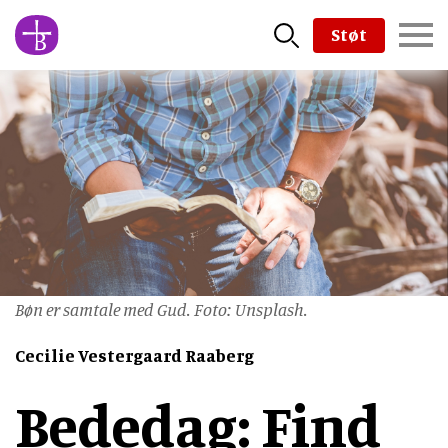
Skip
Støt
to
main
content
Bøn er samtale med Gud. Foto: Unsplash.
Cecilie Vestergaard Raaberg
Bededag: Find