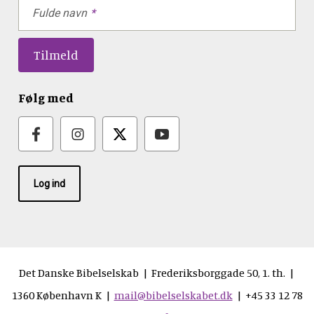
Fulde navn
Følg med
Log ind
Det Danske Bibelselskab | Frederiksborggade 50, 1. th. |
1360 København K |
mail@bibelselskabet.dk
| +45 33 12 78