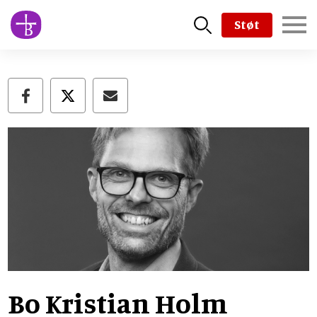
Skip
Støt
to
main
content
Bo Kristian Holm