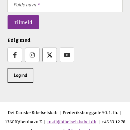
Fulde navn
Følg med
Log ind
Det Danske Bibelselskab | Frederiksborggade 50, 1. th. |
1360 København K |
mail@bibelselskabet.dk
| +45 33 12 78