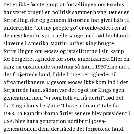
Det er ikke første gang, at fortællingen om Exodus
har været brugt i en politisk sammenhæng. Det er en
fortælling, der op gennem historien har givet håb til
undertrykte; ”let my people go” er omkvædet i en af
de mest kendte spirituelle sange med rødder blandt
slaverne i Amerika. Martin Luther King brugte
fortællingen om Moses og israelitterne i sin kamp
for borgerrettigheder for sorte amerikanere. Efter en
lang og opslidende vandring så han i 1960’erne ind i
det forjættede land, fulde borgerrettigheder til
afroamerikanere. Ligesom Moses ikke kom ind i det
forjættede land, sådan var det også for Kings egen
generation, men ”vi som folk vil nå dertil”, lød det
fra King i hans berømte ”I have a dream”-tale fra
1963. Da Barack Obama årtier senere blev præsident i
USA, blev hans generation udråbt til Josva-
generationen, dem, der nåede det forjættede land.