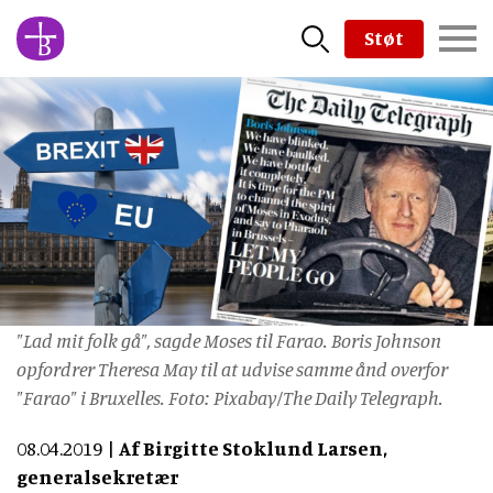
Skip
Støt
to
main
content
"Lad mit folk gå", sagde Moses til Farao. Boris Johnson
opfordrer Theresa May til at udvise samme ånd overfor
"Farao" i Bruxelles. Foto: Pixabay/The Daily Telegraph.
08.04.2019
Af Birgitte Stoklund Larsen,
generalsekretær