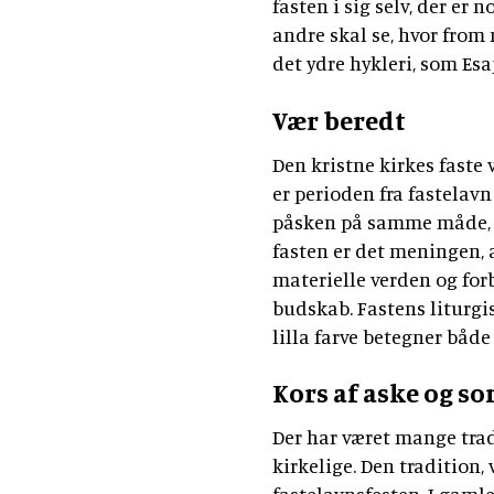
fasten i sig selv, der er 
andre skal se, hvor fro
det ydre hykleri, som Es
Vær beredt
Den kristne kirkes faste 
er perioden fra fastelavn 
påsken på samme måde, so
fasten er det meningen, 
materielle verden og forb
budskab. Fastens liturgis
lilla farve betegner bå
Kors af aske og s
Der har været mange tra
kirkelige. Den tradition, 