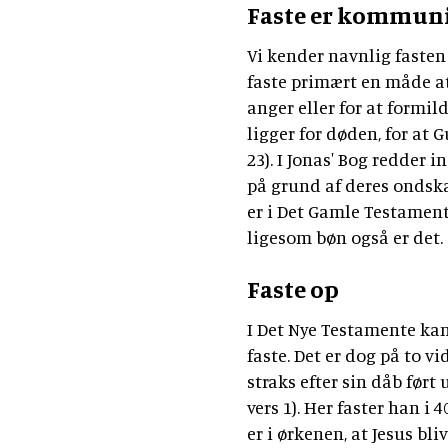
Faste er kommun
Vi kender navnlig fasten
faste primært en måde at 
anger eller for at formi
ligger for døden, for at
23). I Jonas' Bog redder 
på grund af deres ondskab
er i Det Gamle Testamen
ligesom bøn også er det
Faste op
I Det Nye Testamente kan
faste. Det er dog på to vi
straks efter sin dåb ført
vers 1). Her faster han i 4
er i ørkenen, at Jesus bliv