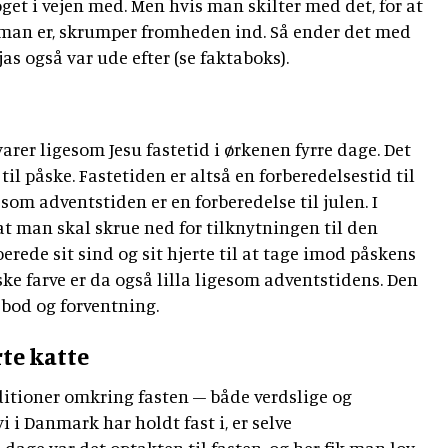
noget i vejen med. Men hvis man skilter med det, for at
m man er, skrumper fromheden ind. Så ender det med
ajas også var ude efter (se faktaboks).
varer ligesom Jesu fastetid i ørkenen fyrre dage. Det
til påske. Fastetiden er altså en forberedelsestid til
m adventstiden er en forberedelse til julen. I
at man skal skrue ned for tilknytningen til den
erede sit sind og sit hjerte til at tage imod påskens
ke farve er da også lilla ligesom adventstidens. Den
de bod og forventning.
orte katte
ditioner omkring fasten – både verdslige og
vi i Danmark har holdt fast i, er selve