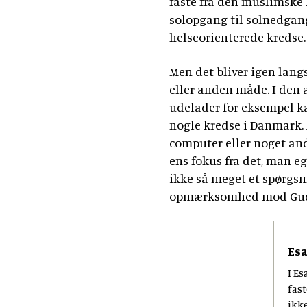
faste fra den muslimske
solopgang til solnedgang
helseorienterede kred
Men det bliver igen lan
eller anden måde. I den 
udelader for eksempel kaf
nogle kredse i Danmark. 
computer eller noget an
ens fokus fra det, man eg
ikke så meget et spørgsmå
opmærksomhed mod Gu
Esa
I Es
fast
ikke