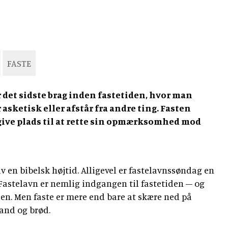
FASTE
 det sidste brag inden fastetiden, hvor man
 asketisk eller afstår fra andre ting. Fasten
give plads til at rette sin opmærksomhed mod
elv en bibelsk højtid. Alligevel er fastelavnssøndag en
 Fastelavn er nemlig indgangen til fastetiden – og
len. Men faste er mere end bare at skære ned på
å vand og brød.