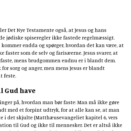
ler Det Nye Testamente også, at Jesus og hans
de jødiske spiseregler ikke fastede regelmæssigt.
e kommer endda og spørger, hvordan det kan være, at
ke faster som de selv og farisæerne. Jesus svarer, at
 faste, mens brudgommen endnu er i blandt dem.
k for sorg og anger, men mens Jesus er blandt
l at feste.
il Gud have
inger på, hvordan man bør faste: Man må ikke gøre
t med et forpint udtryk, for at alle kan se, at man
e i det skjulte (Matthæusevangeliet kapitel 6, vers
ion til Gud og ikke til mennesker. Det er altså ikke