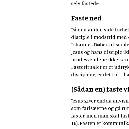
selv fastede.
Faste ned
På den anden side fortæl
disciple i modstrid med 
Johannes Døbers discipl
Jesus og hans disciple ik
brudesvendene ikke kan
Fasteritualet er et udtry
disciplene, er det tid ti
(Sådan en) faste v
Jesus giver endda anvisn
som farisæerne og gå rund
faster, men man skal fast
16). Fasten er kommunikat