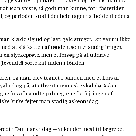
 dage var det optakten til fasten, og her fik man lov
dt af. Man spiste, så godt man kunne, for i fastetiden
, og perioden stod i det hele taget i afholdenhedens
man klæde sig ud og lave gale streger. Det var nu ikke
 med at slå katten af tønden, som vi stadig bruger,
n en styrkeprøve, men et forsøg på at uddrive
 (levende!) sorte kat inden i tønden.
ren, og man blev tegnet i panden med et kors af
ghed og på, at ethvert menneske skal dø. Asken
gne års afbrændte palmegrene fra fejringen af
ske kirke fejrer man stadig askeonsdag.
bredt i Danmark i dag – vi kender mest til begrebet