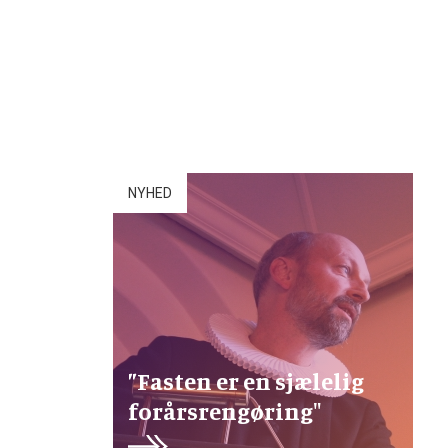
NYHED
”Fasten er en sjælelig
forårsrengøring"