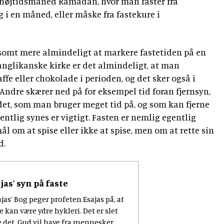
 højtidsmåned Ramadan, hvor man faster fra
 i en måned, eller måske fra fastekure i
se.
gsomt mere almindeligt at markere fastetiden på en
anglikanske kirke er det almindeligt, at man
fe eller chokolade i perioden, og det sker også i
Andre skærer ned på for eksempel tid foran fjernsyn,
det, som man bruger meget tid på, og som kan fjerne
entlig synes er vigtigt. Fasten er nemlig egentlig
l om at spise eller ikke at spise, men om at rette sin
d.
jas' syn på faste
ajas’ Bog peger profeten Esajas på, at
e kan være ydre hykleri. Det er slet
 det, Gud vil have fra mennesker,