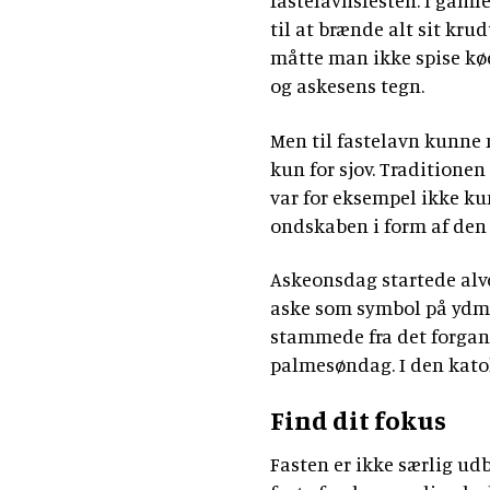
fastelavnsfesten. I gamle
til at brænde alt sit kru
måtte man ikke spise kød
og askesens tegn.
Men til fastelavn kunne 
kun for sjov. Traditionen
var for eksempel ikke ku
ondskaben i form af den
Askeonsdag startede alvo
aske som symbol på ydmy
stammede fra det forgan
palmesøndag. I den katol
Find dit fokus
Fasten er ikke særlig ud