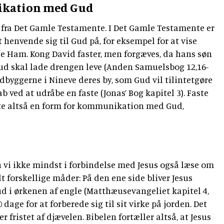
ikation med Gud
 fra Det Gamle Testamente. I Det Gamle Testamente er
henvende sig til Gud på, for eksempel for at vise
lde Ham. Kong David faster, men forgæves, da hans søn
 Gud skal lade drengen leve (Anden Samuelsbog 12,16-
indbyggerne i Nineve deres by, som Gud vil tilintetgøre
 ved at udråbe en faste (Jonas’ Bog kapitel 3). Faste
te altså en form for kommunikation med Gud,
.
 vi ikke mindst i forbindelse med Jesus også læse om
dt forskellige måder: På den ene side bliver Jesus
 ud i ørkenen af engle (Matthæusevangeliet kapitel 4,
0 dage for at forberede sig til sit virke på jorden. Det
er fristet af djævelen. Bibelen fortæller altså, at Jesus