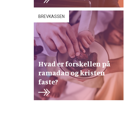
BREVKASSEN
Hvad er forskellen på
ramadan og kristen
faste?