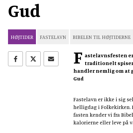
Gud
HØJTIDER
FASTELAVN
BIBELEN TIL HØJTIDERNE
F
astelavnsfesten er
traditionelt spiser
handler nemlig om at 
Gud
Fastelavn er ikke i sig s
helligdag i Folkekirken.
fasten kender vi fra Bibe
kalorierne eller leve p