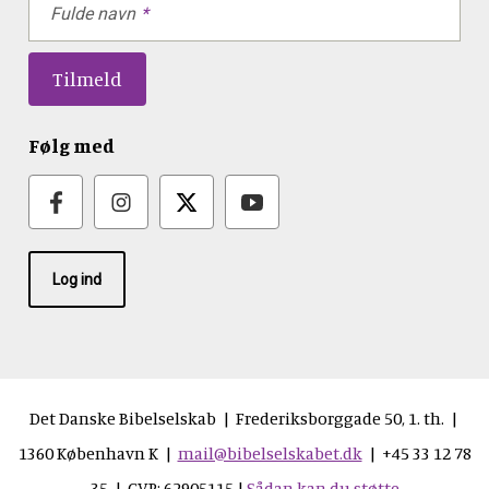
Fulde navn
Følg med
Log ind
Det Danske Bibelselskab | Frederiksborggade 50, 1. th. |
1360 København K |
mail@bibelselskabet.dk
| +45 33 12 78
35 | CVR: 62905115 |
Sådan kan du støtte