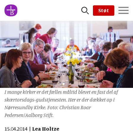
Skip
Støt
to
main
content
I mange kirker er det fælles måltid blevet en fast del af
skærtorsdags-gudstjenesten. Her er der dækket op i
Nørresundby Kirke. Foto: Christian Roar
Pedersen/Aalborg Stift.
15.04.2014
Lea Holtze