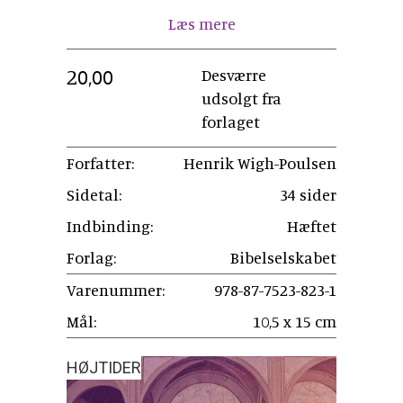
Læs mere
20,00
Desværre
udsolgt fra
forlaget
Forfatter:
Henrik Wigh-Poulsen
Sidetal:
34 sider
Indbinding:
Hæftet
Forlag:
Bibelselskabet
Varenummer:
978-87-7523-823-1
Mål:
10,5 x 15 cm
HØJTIDER