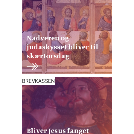
Nadveren og
judaskysset bliver til
skærtorsdag
BREVKASSEN
Bliver Jesus fanget