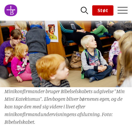
Skip
Støt
to
main
content
Minikonfirmander bruger Bibelselskabets udgivelse "Min
Mini Katekismus". Elevbogen bliver børnenes egen, og de
kan tage den med sig videre i livet efter
minikonfirmandundervisningens afslutning. Foto:
Bibelselskabet.