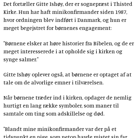
Det fortæller Gitte Ishøy, der er sognepræst i Thisted
Kirke. Hun har haft minikonfirmander siden 1987,
hvor ordningen blev indført i Danmark, og hun er
meget begejstret for børnenes engagement:
"Børnene elsker at høre historier fra Bibelen, og de er
meget interesserede i at opholde sig i kirken og
synge salmer."
Gitte Ishøy oplever også, at børnene er optaget af at
tale om de alvorlige emner i tilværelsen.
Når børnene træder ind i kirken, opdager de nemlig
hurtigt en lang række symboler, som maner til
samtale om ting som adskillelse og død.
"Blandt mine minikonfirmander var der på et
tidspunkt en pige, som netop havde mistet sin far.