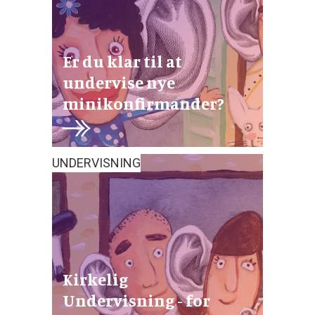
Er du klar til at
undervise nye
minikonfirmander?
UNDERVISNING
Kirkelig
Undervisning - for