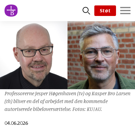
Skip
Støt
to
main
content
Professorerne Jesper Høgenhaven (tv) og Kasper Bro Larsen
(th) bliver en del af arbejdet med den kommende
autoriserede bibeloversættelse. Fotos: KU/AU.
04.06.2026