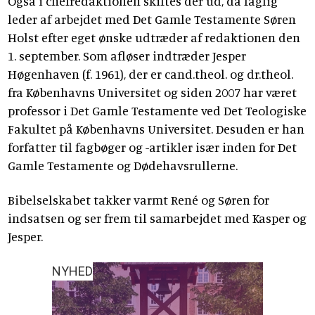
Også i chefredaktionen skiftes der ud, da faglig
leder af arbejdet med Det Gamle Testamente Søren
Holst efter eget ønske udtræder af redaktionen den
1. september. Som afløser indtræder Jesper
Høgenhaven (f. 1961), der er cand.theol. og dr.theol.
fra Københavns Universitet og siden 2007 har været
professor i Det Gamle Testamente ved Det Teologiske
Fakultet på Københavns Universitet. Desuden er han
forfatter til fagbøger og -artikler især inden for Det
Gamle Testamente og Dødehavsrullerne.
Bibelselskabet takker varmt René og Søren for
indsatsen og ser frem til samarbejdet med Kasper og
Jesper.
NYHED