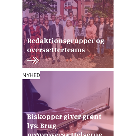
Redaktionsgrupper og
oversætterteams
NYHED
Biskopper giver grønt
lys: Brug
prøveoversættelserne