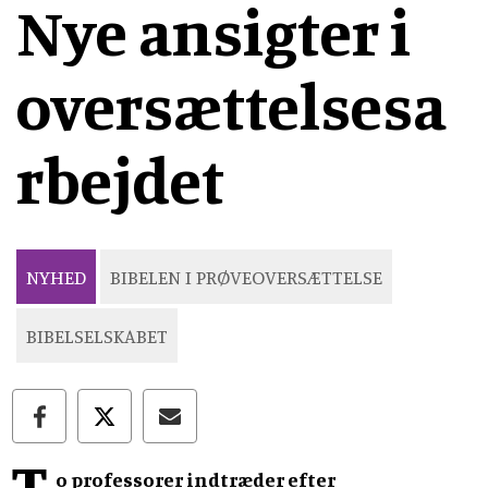
Nye ansigter i
oversættelsesa
rbejdet
NYHED
BIBELEN I PRØVEOVERSÆTTELSE
BIBELSELSKABET
T
o professorer indtræder efter