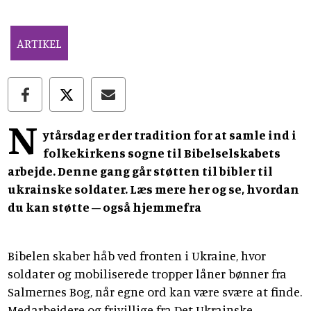
ARTIKEL
N
ytårsdag er der tradition for at samle ind i
folkekirkens sogne til Bibelselskabets
arbejde. Denne gang går støtten til bibler til
ukrainske soldater. Læs mere her og se, hvordan
du kan støtte – også hjemmefra
Bibelen skaber håb ved fronten i Ukraine, hvor
soldater og mobiliserede tropper låner bønner fra
Salmernes Bog, når egne ord kan være svære at finde.
Medarbejdere og frivillige fra Det Ukrainske