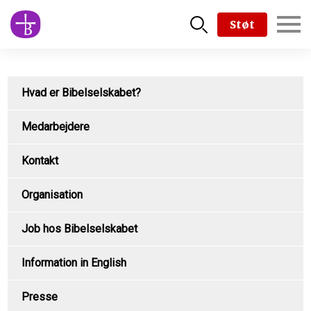
Skip
Støt
to
main
content
Subpage
Hvad er Bibelselskabet?
content
type
Medarbejdere
menu
Kontakt
Organisation
Job hos Bibelselskabet
Information in English
Presse