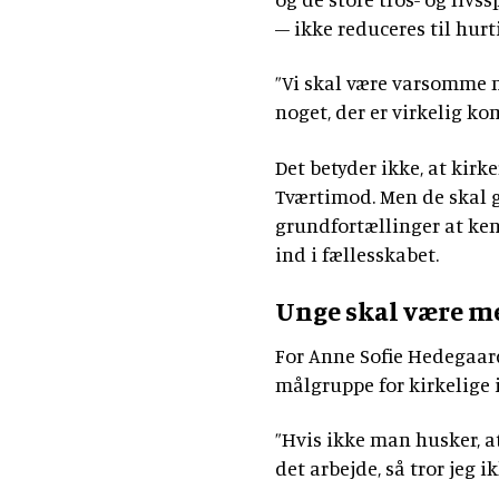
– ikke reduceres til hurt
”Vi skal være varsomme m
noget, der er virkelig ko
Det betyder ikke, at kirk
Tværtimod. Men de skal 
grundfortællinger at kend
ind i fællesskabet.
Unge skal være m
For Anne Sofie Hedegaard
målgruppe for kirkelige i
”Hvis ikke man husker, at
det arbejde, så tror jeg i