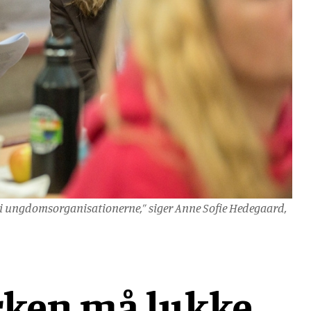
n og i ungdomsorganisationerne,” siger Anne Sofie Hedegaard,
rken må lukke