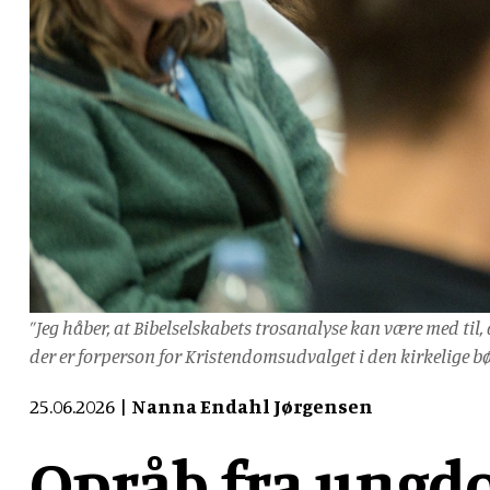
”Jeg håber, at Bibelselskabets trosanalyse kan være med til,
der er forperson for Kristendomsudvalget i den kirkelige 
25.06.2026
Nanna Endahl Jørgensen
Opråb fra ungd