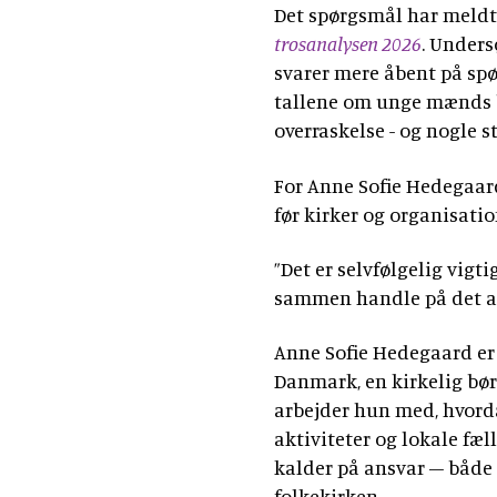
Det spørgsmål har meldt 
trosanalysen 2026
. Unders
svarer mere åbent på spø
tallene om unge mænds b
overraskelse - og nogle s
For Anne Sofie Hedegaard 
før kirker og organisatio
”Det er selvfølgelig vigt
sammen handle på det al
Anne Sofie Hedegaard er
Danmark, en kirkelig bø
arbejder hun med, hvord
aktiviteter og lokale fæl
kalder på ansvar – både
folkekirken.