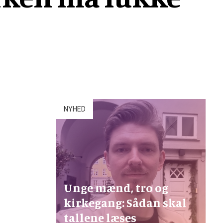
NYHED
Unge mænd, tro og
kirkegang: Sådan skal
tallene læses