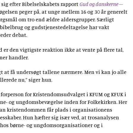
sig efter Bibelselskabets rapport
Gud og danskerne –
øgelsen peger på, at unge mellem 16 og 30 år generelt
rgsmål om tro end ældre aldersgrupper. Særligt
ibelbrug og gudstjenestedeltagelse har vakt
teder debat.
er den vigtigste reaktion ikke at vente på flere tal,
ner handler.
igt at få undersøgt tallene nærmere. Men vi kan jo alle
lerede nu,” siger hun.
 forperson for Kristendomsudvalget i KFUM og KFUK i
rne- og ungdomsbevægelse inden for Folkekirken. Her
an kristendommen får plads i organisationens
lesskaber. Hun hæfter sig især ved, at trosanalysen
 hos børne- og ungdomsorganisationer og i