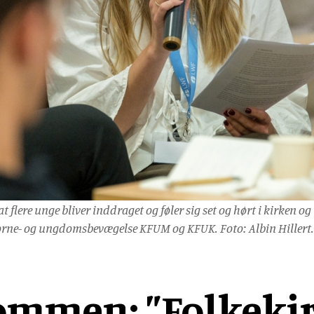
tidsskrift
Bibellæseplanen
og
Jesus'
Udforsk
om
gaver
tilsendt
Gud
lignelser
Prædiketekster
Bibelen
Bibelen
og
Dåbsgaver
Download
Kommende
danskerne
2020
Opskrifter
Bibellæseplanen
–
prædiketekst
i
trosanalysen
Book
2026
Bibliana
fællesskab
2026
et
–
2027
foredrag
tidsskrift
om
om
Bibelen
Bibelen
 at flere unge bliver inddraget og føler sig set og hørt i kirke
børne- og ungdomsbevægelse KFUM og KFUK. Foto: Albin Hillert.
ommen: ”Folkeki