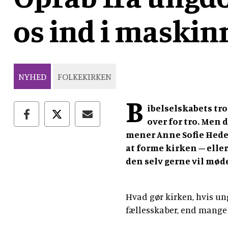
os ind i maski
NYHED
FOLKEKIRKEN
B
ibelselskabets tr
over for tro. Men d
mener Anne Sofie Hede
at forme kirken – eller
den selv gerne vil mød
Hvad gør kirken, hvis ung
fællesskaber, end mange 