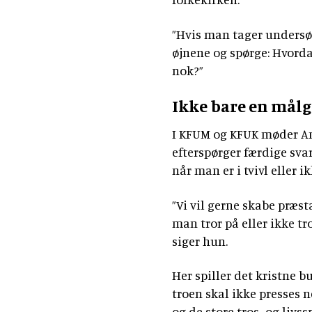
”Hvis man tager undersøg
øjnene og spørge: Hvorda
nok?”
Ikke bare en mål
I KFUM og KFUK møder An
efterspørger færdige svar.
når man er i tvivl eller i
”Vi vil gerne skabe præs
man tror på eller ikke tr
siger hun.
Her spiller det kristne 
troen skal ikke presses 
og de store tros- og liv