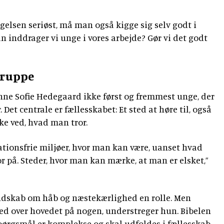
elsen seriøst, må man også kigge sig selv godt i
n inddrager vi unge i vores arbejde? Gør vi det godt
gruppe
ne Sofie Hedegaard ikke først og fremmest unge, der
 Det centrale er fællesskabet: Et sted at høre til, også
kke ved, hvad man tror.
tationsfrie miljøer, hvor man kan være, uanset hvad
or på. Steder, hvor man kan mærke, at man er elsket,”
budskab om håb og næstekærlighed en rolle. Men
ned over hovedet på nogen, understreger hun. Bibelen
sspørgsmål er komplekse og skal udfoldes i fællesskab