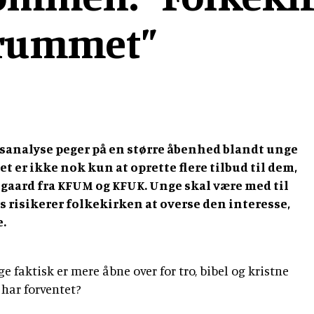
nrummet”
osanalyse peger på en større åbenhed blandt unge
et er ikke nok kun at oprette flere tilbud til dem,
gaard fra KFUM og KFUK. Unge skal være med til
s risikerer folkekirken at overse den interesse,
e.
e faktisk er mere åbne over for tro, bibel og kristne
har forventet?