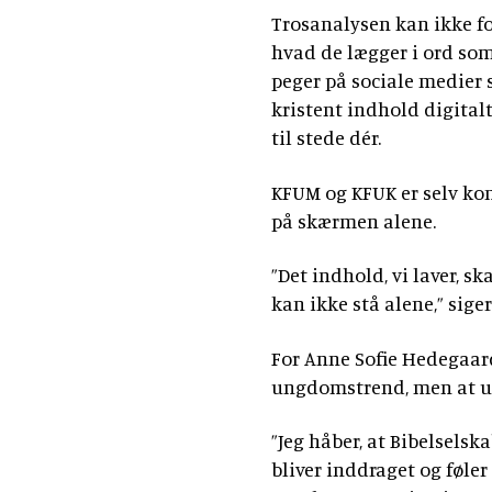
Trosanalysen kan ikke f
hvad de lægger i ord so
peger på sociale medier
kristent indhold digital
til stede dér.
KFUM og KFUK er selv kom
på skærmen alene.
”Det indhold, vi laver, sk
kan ikke stå alene,” sige
For Anne Sofie Hedegaard
ungdomstrend, men at un
”Jeg håber, at Bibelselsk
bliver inddraget og føler 