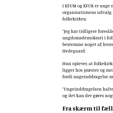
I KFUM og KFUK er unge m
organisationens udvalg. 
folkekirken.
”Jeg har tidligere foresl
ungdomsdemokrati i folk
bestemme noget af, hvord
Hedegaard.
Hun oplever, at folkekirk
ligger hos præster og me
fordi ungeinddragelse m
”Ungeinddragelsen halter
og det kan der gøres noge
Fra skærm til fæl