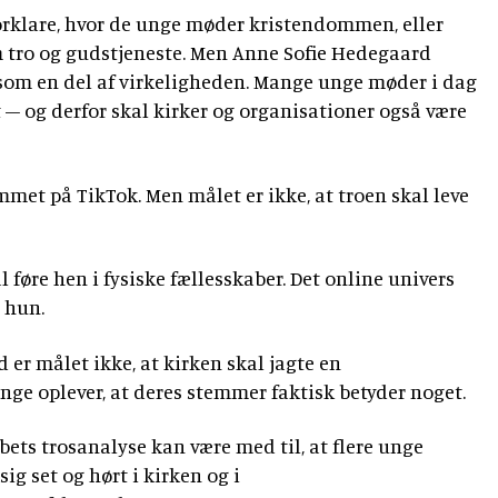
orklare, hvor de unge møder kristendommen, eller
m tro og gudstjeneste. Men Anne Sofie Hedegaard
 som en del af virkeligheden. Mange unge møder i dag
t – og derfor skal kirker og organisationer også være
met på TikTok. Men målet er ikke, at troen skal leve
al føre hen i fysiske fællesskaber. Det online univers
r hun.
 er målet ikke, at kirken skal jagte en
ge oplever, at deres stemmer faktisk betyder noget.
abets trosanalyse kan være med til, at flere unge
sig set og hørt i kirken og i