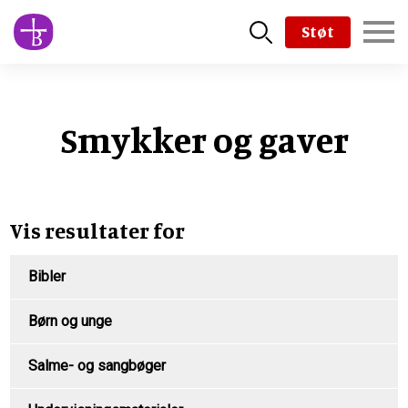
Skip
Støt
to
main
content
Smykker og gaver
Vis resultater for
Bibler
Børn og unge
Salme- og sangbøger