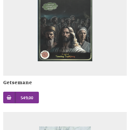
Getsemane
549,00