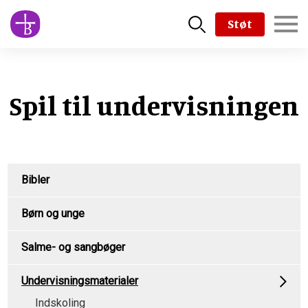
Skip
Støt
to
main
content
Spil til undervisningen
Product
Bibler
Menu
Børn og unge
Salme- og sangbøger
Undervisningsmaterialer
Indskoling