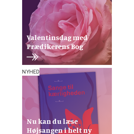
Valentinsdag med
Prædikerens Bog
NYHED
Nu kan du læse
Højsangen i helt ny