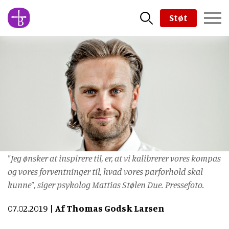
Skip
Støt
to
main
content
"Jeg ønsker at inspirere til, er, at vi kalibrerer vores kompas
og vores forventninger til, hvad vores parforhold skal
kunne", siger psykolog Mattias Stølen Due. Pressefoto.
07.02.2019
Af Thomas Godsk Larsen