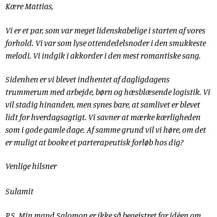
Kære Mattias,
Vi er et par, som var meget lidenskabelige i starten af vores
forhold. Vi var som lyse ottendedelsnoder i den smukkeste
melodi. Vi indgik i akkorder i den mest romantiske sang.
Sidenhen er vi blevet indhentet af dagligdagens
trummerum med arbejde, børn og hæsblæsende logistik. Vi
vil stadig hinanden, men synes bare, at samlivet er blevet
lidt for hverdagsagtigt. Vi savner at mærke kærligheden
som i gode gamle dage. Af samme grund vil vi høre, om det
er muligt at booke et parterapeutisk forløb hos dig?
Venlige hilsner
Sulamit
P.S. Min mand Salomon er ikke så begejstret for idéen om