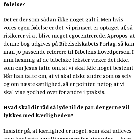
følelse?
Det er der som sådan ikke noget galt i. Men hvis
vores egen følelse er det, vi primært er optaget af, så
risikerer vi at blive meget egocentrerede. Apropos, at
denne bog udgives på Bibelselskabets Forlag, så kan
man jo passende referere til Bibelens hovedperson. I
min læsning af de bibelske tekster virker det ikke,
som om Jesus talte om, at vi skal føle noget bestemt.
Når han talte om, at vi skal elske andre som os selv
og om næstekærlighed, så er pointen netop, at vi
skal vise godhed over for andre i praksis.
Hvad skal dit råd så lyde til de par, der gerne vil
lykkes med kærligheden?
Insistér på, at kærlighed er noget, som skal udleves
som konkrete handlinger over for hinanden – hver