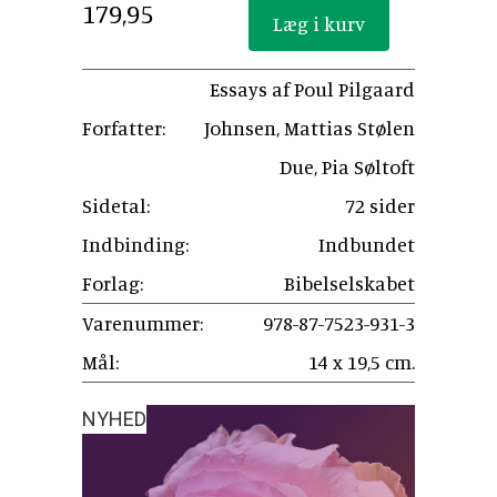
179,95
Essays af Poul Pilgaard
Forfatter:
Johnsen, Mattias Stølen
Due, Pia Søltoft
Sidetal:
72 sider
Indbinding:
Indbundet
Forlag:
Bibelselskabet
Varenummer:
978-87-7523-931-3
Mål:
14 x 19,5 cm.
NYHED