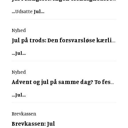
...
Udsatte
Jul
...
Nyhed
Jul
på trods: Den forsvarsløse kærlighed vil synges om og tros på
...
Jul
...
Nyhed
Advent og
jul
på samme dag? To fester er bedre end én!
...
Jul
...
Brevkassen
Brevkassen:
Jul