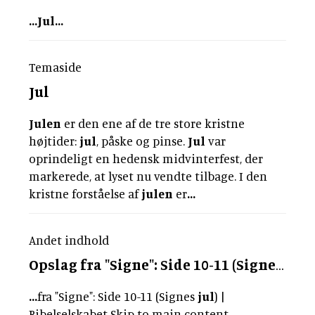
...
Jul
...
Temaside
Jul
Julen
er den ene af de tre store kristne
højtider:
jul
, påske og pinse.
Jul
var
oprindeligt en hedensk midvinterfest, der
markerede, at lyset nu vendte tilbage. I den
kristne forståelse af
julen
er
...
Andet indhold
Opslag fra "Signe": Side 10-11 (Signes
jul
)
...
fra "Signe": Side 10-11 (Signes
jul
) |
Bibelselskabet Skip to main content
...