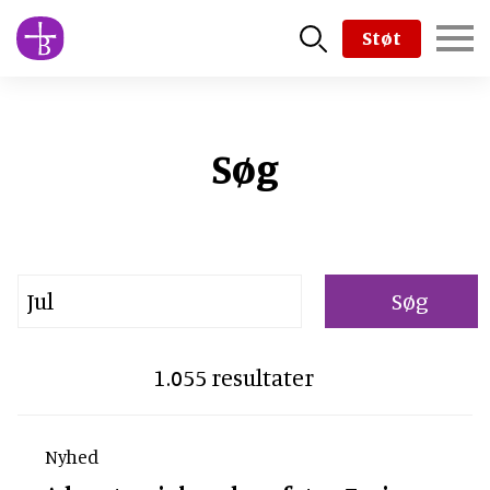
Skip
Støt
to
main
content
Søg
Searchstring the bible
1.055 resultater
Nyhed