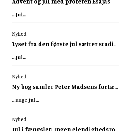
Advent og
jul
med profeten Esajas
...
Jul
...
Nyhed
Lyset fra den første
jul
sætter stadig spot på vores afmagt
...
Jul
...
Nyhed
Ny bog samler Peter Madsens fortællinger om
...
unge
Jul
...
Nyhed
Jul
i fængslet: Ingen elendighedsromantik, tak!