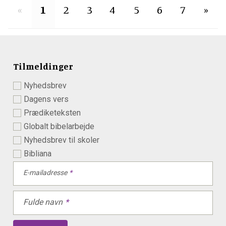
«
1
2
3
4
5
6
7
»
Tilmeldinger
Nyhedsbrev
Dagens vers
Prædiketeksten
Globalt bibelarbejde
Nyhedsbrev til skoler
Bibliana
E-mailadresse
Fulde navn