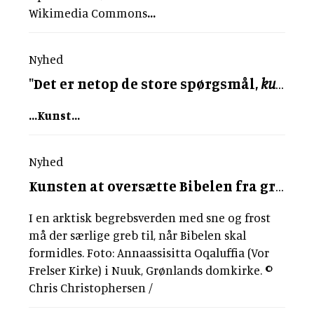
Wikimedia Commons
...
Nyhed
"Det er netop de store spørgsmål,
kunstnere
...
Kunst
...
Nyhed
Kunsten
at oversætte Bibelen fra græsk til grønlandsk
I en arktisk begrebsverden med sne og frost
må der særlige greb til, når Bibelen skal
formidles. Foto: Annaassisitta Oqaluffia (Vor
Frelser Kirke) i Nuuk, Grønlands domkirke. ©
Chris Christophersen /