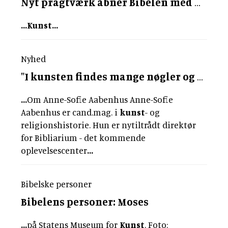
Nyt pragtværk åbner Bibelen med nyere dansk
...
Kunst
...
Nyhed
"I
kunsten
findes mange nøgler og åbninger til Bibelens tekster"
...
Om Anne-Sofie Aabenhus Anne-Sofie
Aabenhus er cand.mag. i
kunst
- og
religionshistorie. Hun er nytiltrådt direktør
for Bibliarium - det kommende
oplevelsescenter
...
Bibelske personer
Bibelens personer: Moses
...
på Statens Museum for
Kunst
. Foto: