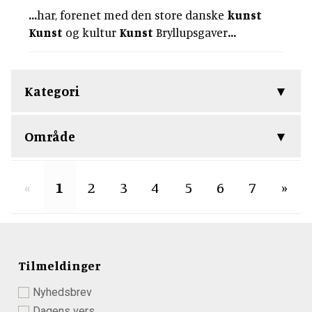
...
har, forenet med den store danske
kunst
Kunst
og kultur
Kunst
Bryllupsgaver
...
Kategori
Område
«
1
2
3
4
5
6
7
»
Tilmeldinger
Nyhedsbrev
Dagens vers