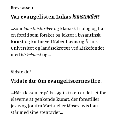
Brevkassen
Var evangelisten Lukas
kunstmaler
?
...
som
kunsthistoriker
og klassisk filolog og har
en fortid som forsker og lektor i byzantinsk
kunst
og kultur ved Københavns og Århus
Universitet og landssekretær ved Kirkefondet
med
kirkekunst
og
...
Vidste du?
Vidste du: Om evangelisternes fire symboler
...
Når klassen er på besøg i kirken er det let for
eleverne at genkende
kunst
, der forestiller
Jesus og Jomfru Maria, eller Moses hvis han
står med sine stentavler
...