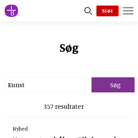
Skip
Støt
to
main
content
Søg
Searchstring the bible
357 resultater
Nyhed