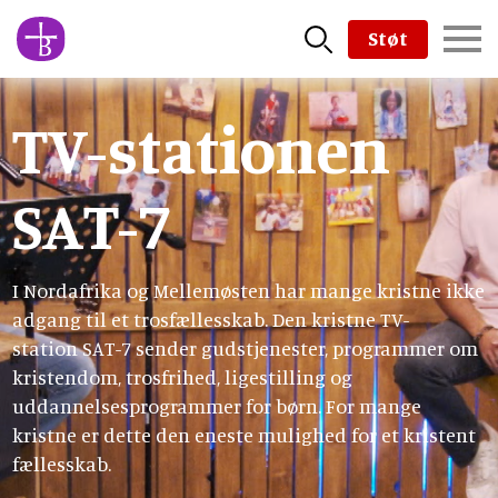
Skip
Støt
to
main
content
TV-stationen
SAT-7
I Nordafrika og Mellemøsten har mange kristne ikke
adgang til et trosfællesskab. Den kristne TV-
station SAT-7 sender gudstjenester, programmer om
kristendom, trosfrihed, ligestilling og
uddannelsesprogrammer for børn. For mange
kristne er dette den eneste mulighed for et kristent
fællesskab.