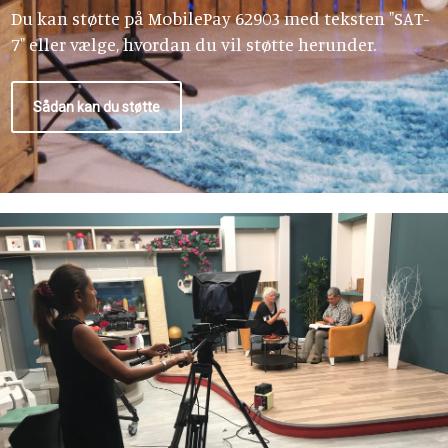
Du kan støtte på MobilePay 62903 med teksten "SAT-
7" eller vælge, hvordan du vil støtte herunder.
Sådan kan du støtte