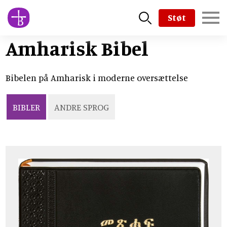
Skip
Støt
to
main
Amharisk Bibel
content
Bibelen på Amharisk i moderne oversættelse
BIBLER
ANDRE SPROG