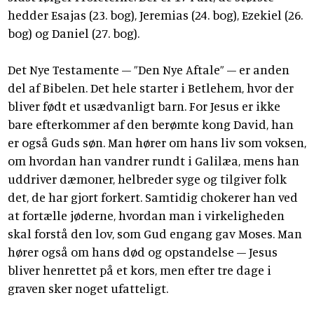
hedder Esajas (23. bog), Jeremias (24. bog), Ezekiel (26.
bog) og Daniel (27. bog).
Det Nye Testamente – ”Den Nye Aftale” – er anden
del af Bibelen. Det hele starter i Betlehem, hvor der
bliver født et usædvanligt barn. For Jesus er ikke
bare efterkommer af den berømte kong David, han
er også Guds søn. Man hører om hans liv som voksen,
om hvordan han vandrer rundt i Galilæa, mens han
uddriver dæmoner, helbreder syge og tilgiver folk
det, de har gjort forkert. Samtidig chokerer han ved
at fortælle jøderne, hvordan man i virkeligheden
skal forstå den lov, som Gud engang gav Moses. Man
hører også om hans død og opstandelse – Jesus
bliver henrettet på et kors, men efter tre dage i
graven sker noget ufatteligt.