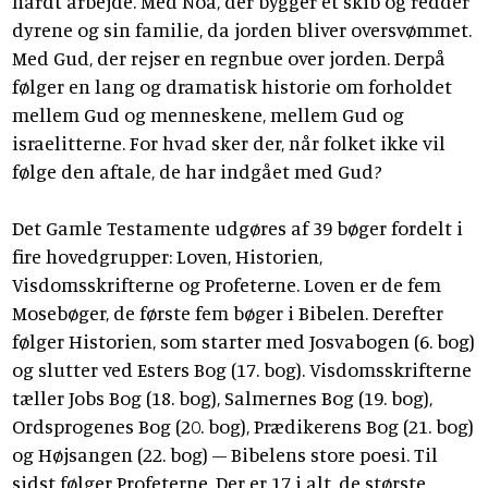
hårdt arbejde. Med Noa, der bygger et skib og redder
dyrene og sin familie, da jorden bliver oversvømmet.
Med Gud, der rejser en regnbue over jorden. Derpå
følger en lang og dramatisk historie om forholdet
mellem Gud og menneskene, mellem Gud og
israelitterne. For hvad sker der, når folket ikke vil
følge den aftale, de har indgået med Gud?
Det Gamle Testamente udgøres af 39 bøger fordelt i
fire hovedgrupper: Loven, Historien,
Visdomsskrifterne og Profeterne. Loven er de fem
Mosebøger, de første fem bøger i Bibelen. Derefter
følger Historien, som starter med Josvabogen (6. bog)
og slutter ved Esters Bog (17. bog). Visdomsskrifterne
tæller Jobs Bog (18. bog), Salmernes Bog (19. bog),
Ordsprogenes Bog (20. bog), Prædikerens Bog (21. bog)
og Højsangen (22. bog) – Bibelens store poesi. Til
sidst følger Profeterne. Der er 17 i alt, de største