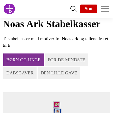
Skip
Støt
to
main
Noas Ark Stabelkasser
content
Ti stabelkasser med motiver fra Noas ark og tallene fra et
til ti
BØRN OG UNGE
FOR DE MINDSTE
DÅBSGAVER
DEN LILLE GAVE