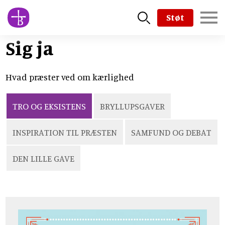
Skip
Støt
to
main
Sig ja
content
Hvad præster ved om kærlighed
TRO OG EKSISTENS
BRYLLUPSGAVER
INSPIRATION TIL PRÆSTEN
SAMFUND OG DEBAT
DEN LILLE GAVE