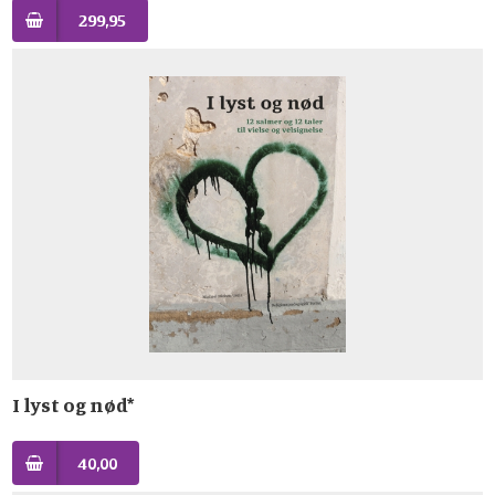
299,95
I lyst og nød*
40,00