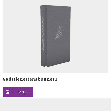
Gudstjenestens bønner 1
549,95