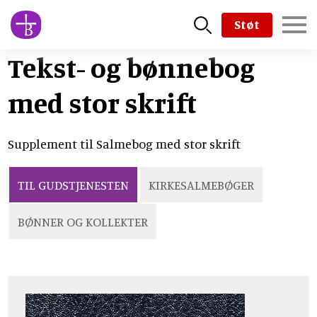
Skip
Støt
to
main
Tekst- og bønnebog
content
med stor skrift
Supplement til Salmebog med stor skrift
TIL GUDSTJENESTEN
KIRKESALMEBØGER
BØNNER OG KOLLEKTER