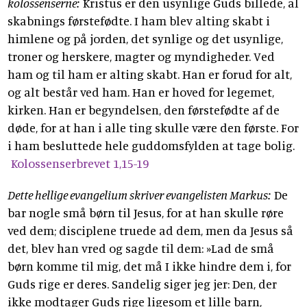
kolossenserne:
Kristus er den usynlige Guds billede, al
skabnings førstefødte. I ham blev alting skabt i
himlene og på jorden, det synlige og det usynlige,
troner og herskere, magter og myndigheder. Ved
ham og til ham er alting skabt. Han er forud for alt,
og alt består ved ham. Han er hoved for legemet,
kirken. Han er begyndelsen, den førstefødte af de
døde, for at han i alle ting skulle være den første. For
i ham besluttede hele guddomsfylden at tage bolig.
Kolossenserbrevet 1,15-19
Dette hellige evangelium skriver evangelisten Markus:
De
bar nogle små børn til Jesus, for at han skulle røre
ved dem; disciplene truede ad dem, men da Jesus så
det, blev han vred og sagde til dem: »Lad de små
børn komme til mig, det må I ikke hindre dem i, for
Guds rige er deres. Sandelig siger jeg jer: Den, der
ikke modtager Guds rige ligesom et lille barn,