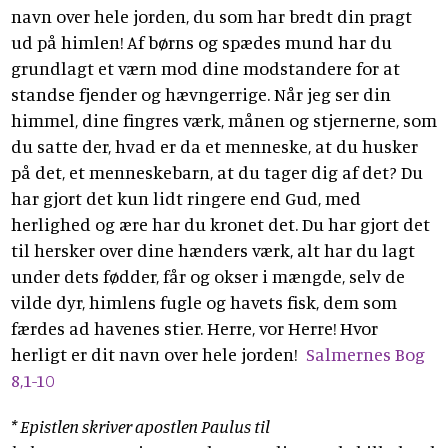
navn over hele jorden, du som har bredt din pragt
ud på himlen! Af børns og spædes mund har du
grundlagt et værn mod dine modstandere for at
standse fjender og hævngerrige. Når jeg ser din
himmel, dine fingres værk, månen og stjernerne, som
du satte der, hvad er da et menneske, at du husker
på det, et menneskebarn, at du tager dig af det? Du
har gjort det kun lidt ringere end Gud, med
herlighed og ære har du kronet det. Du har gjort det
til hersker over dine hænders værk, alt har du lagt
under dets fødder, får og okser i mængde, selv de
vilde dyr, himlens fugle og havets fisk, dem som
færdes ad havenes stier. Herre, vor Herre! Hvor
herligt er dit navn over hele jorden!
Salmernes Bog
8,1-10
* Epistlen skriver apostlen Paulus til