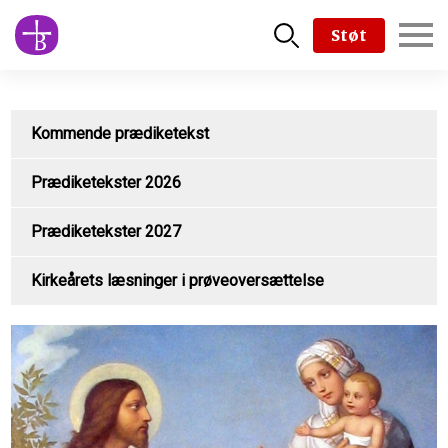
Skip
Støt
to
main
content
Kommende prædiketekst
Prædiketekster 2026
Prædiketekster 2027
Kirkeårets læsninger i prøveoversættelse