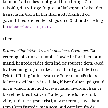
komme. Lad os bestandig ved ham bringe Gud
takoffer, det vil sige frugten af læber, som bekender
hans navn. Glem heller ikke godgørenhed og
gavmildhed; det er den slags ofre, Gud finder behag
i.
Hebræerbrevet 13,12-16
Eller
Denne hellige lektie skrives i Apostlenes Gerninger:
Da
Peter og Johannes i templet havde helbredt en lam
mand, hentede rådet dem ind og spurgte dem: »Med
hvilken magt og i hvilket navn har I gjort dette?«
Fyldt af Helligånden svarede Peter dem: »Folkets
ledere og ældste! Når vi i dag bliver forhørt på grund
af en velgerning mod en syg mand, hvordan han er
blevet helbredt, så skal I alle, ja, hele Israels folk
vide, at det er i Jesu Kristi, nazaræerens, navn, ham
som I korsfæstede, men som Gud oprejste fra de