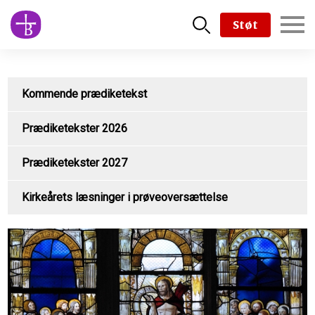
Skip
Støt
to
main
content
Kommende prædiketekst
Prædiketekster 2026
Prædiketekster 2027
Kirkeårets læsninger i prøveoversættelse