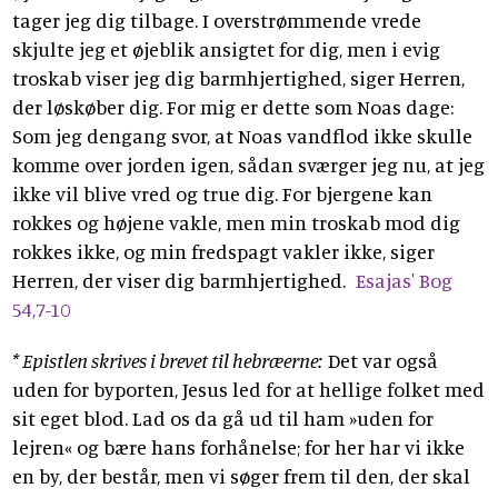
tager jeg dig tilbage. I overstrømmende vrede
skjulte jeg et øjeblik ansigtet for dig, men i evig
troskab viser jeg dig barmhjertighed, siger Herren,
der løskøber dig. For mig er dette som Noas dage:
Som jeg dengang svor, at Noas vandflod ikke skulle
komme over jorden igen, sådan sværger jeg nu, at jeg
ikke vil blive vred og true dig. For bjergene kan
rokkes og højene vakle, men min troskab mod dig
rokkes ikke, og min fredspagt vakler ikke, siger
Herren, der viser dig barmhjertighed.
Esajas' Bog
54,7-10
* Epistlen skrives i brevet til hebræerne:
Det var også
uden for byporten, Jesus led for at hellige folket med
sit eget blod. Lad os da gå ud til ham »uden for
lejren« og bære hans forhånelse; for her har vi ikke
en by, der består, men vi søger frem til den, der skal