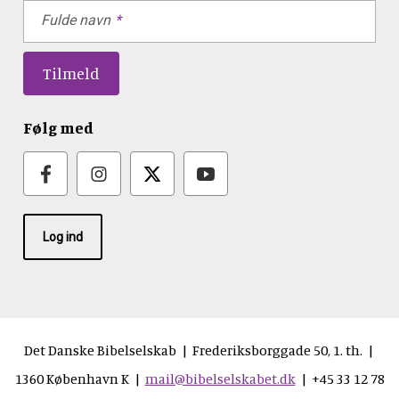
Fulde navn
Følg med
Log ind
Det Danske Bibelselskab | Frederiksborggade 50, 1. th. |
1360 København K |
mail@bibelselskabet.dk
| +45 33 12 78