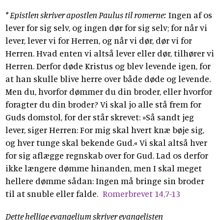
* Epistlen skriver apostlen Paulus til romerne:
Ingen af os
lever for sig selv, og ingen dør for sig selv; for når vi
lever, lever vi for Herren, og når vi dør, dør vi for
Herren. Hvad enten vi altså lever eller dør, tilhører vi
Herren. Derfor døde Kristus og blev levende igen, for
at han skulle blive herre over både døde og levende.
Men du, hvorfor dømmer du din broder, eller hvorfor
foragter du din broder? Vi skal jo alle stå frem for
Guds domstol, for der står skrevet: »Så sandt jeg
lever, siger Herren: For mig skal hvert knæ bøje sig,
og hver tunge skal bekende Gud.« Vi skal altså hver
for sig aflægge regnskab over for Gud. Lad os derfor
ikke længere dømme hinanden, men I skal meget
hellere dømme sådan: Ingen må bringe sin broder
til at snuble eller falde.
Romerbrevet 14,7-13
Dette hellige evangelium skriver evangelisten