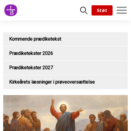
Skip
Støt
to
main
content
Kommende prædiketekst
Prædiketekster 2026
Prædiketekster 2027
Kirkeårets læsninger i prøveoversættelse