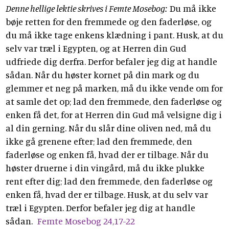
Denne hellige lektie skrives i Femte Mosebog:
Du må ikke
bøje retten for den fremmede og den faderløse, og
du må ikke tage enkens klædning i pant. Husk, at du
selv var træl i Egypten, og at Herren din Gud
udfriede dig derfra. Derfor befaler jeg dig at handle
sådan. Når du høster kornet på din mark og du
glemmer et neg på marken, må du ikke vende om for
at samle det op; lad den fremmede, den faderløse og
enken få det, for at Herren din Gud må velsigne dig i
al din gerning. Når du slår dine oliven ned, må du
ikke gå grenene efter; lad den fremmede, den
faderløse og enken få, hvad der er tilbage. Når du
høster druerne i din vingård, må du ikke plukke
rent efter dig; lad den fremmede, den faderløse og
enken få, hvad der er tilbage. Husk, at du selv var
træl i Egypten. Derfor befaler jeg dig at handle
sådan.
Femte Mosebog 24,17-22