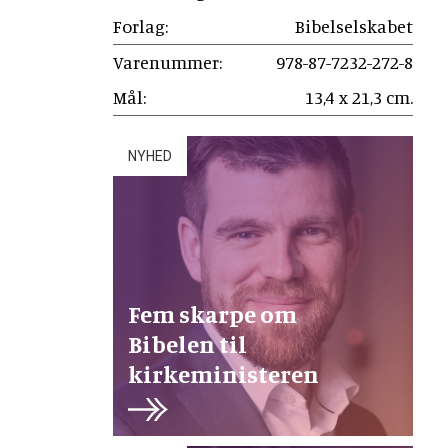
Forlag:
Bibelselskabet
Varenummer:
978-87-7232-272-8
Mål:
13,4 x 21,3 cm.
NYHED
Fem skarpe om
Bibelen til
kirkeministeren