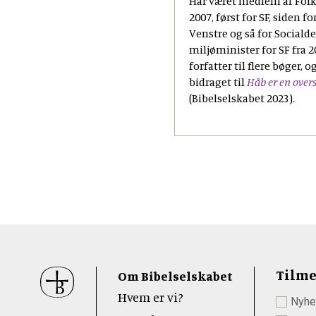
Har været medlem af Folk
2007, først for SF, siden f
Venstre og så for Sociald
miljøminister for SF fra 2
forfatter til flere bøger, og
bidraget til
Håb er en over
(Bibelselskabet 2023).
Sidefod
Tilme
Om Bibelselskabet
Hvem er vi?
Nyhe
 Youtube