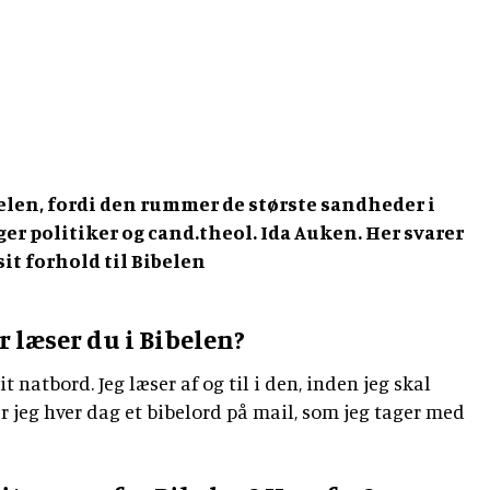
ibelen, fordi den rummer de største sandheder i
ger politiker og cand.theol. Ida Auken. Her svarer
it forhold til Bibelen
r læser du i Bibelen?
t natbord. Jeg læser af og til i den, inden jeg skal
 jeg hver dag et bibelord på mail, som jeg tager med