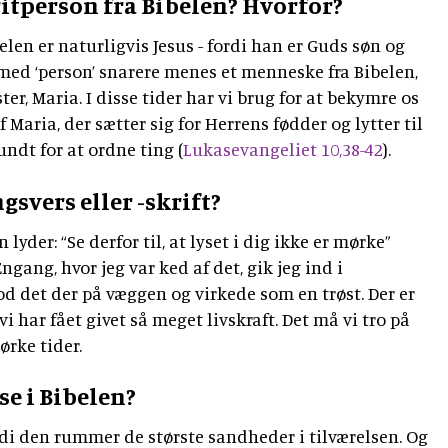
itperson fra Bibelen? Hvorfor?
elen er naturligvis Jesus - fordi han er Guds søn og
 med ‘person’ snarere menes et menneske fra Bibelen,
ter, Maria. I disse tider har vi brug for at bekymre os
 Maria, der sætter sig for Herrens fødder og lytter til
undt for at ordne ting (
Lukasevangeliet 10,38-42
).
gsvers eller -skrift?
 lyder: “Se derfor til, at lyset i dig ikke er mørke”
 Engang, hvor jeg var ked af det, gik jeg ind i
tod det der på væggen og virkede som en trøst. Der er
vi har fået givet så meget livskraft. Det må vi tro på
mørke tider.
se i Bibelen?
ordi den rummer de største sandheder i tilværelsen. Og