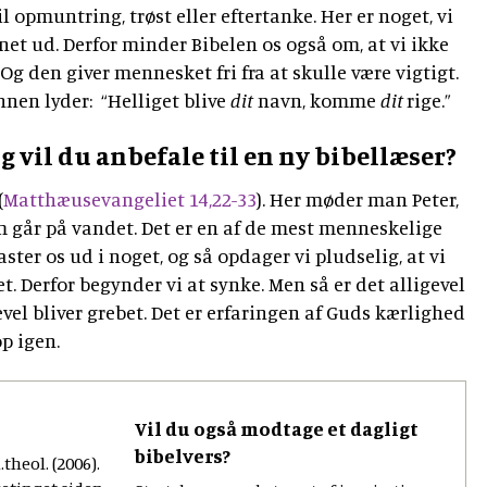
til opmuntring, trøst eller eftertanke. Her er noget, vi
net ud. Derfor minder Bibelen os også om, at vi ikke
 Og den giver mennesket fri fra at skulle være vigtigt.
ønnen lyder: “Helliget blive
dit
navn, komme
dit
rige.”
 vil du anbefale til en ny bibellæser?
(
Matthæusevangeliet 14,22-33
). Her møder man Peter,
om går på vandet. Det er en af de mest menneskelige
kaster os ud i noget, og så opdager vi pludselig, at vi
t. Derfor begynder vi at synke. Men så er det alligevel
igevel bliver grebet. Det er erfaringen af Guds kærlighed
op igen.
Vil du også modtage et dagligt
bibelvers?
theol. (2006).