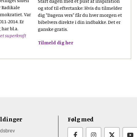
etinget siden
Start dagen med et pust af inspiration
or Radikale
og stof til eftertanke: Hvis du tilmelder
emokratiet. Var
dig "Dagens vers" får du hver morgen et
011-2014. Er
bibelvers direkte i din indbakke. Det er
 har bl.a.
ganske gratis.
set superkraft
Tilmeld dig her
ldinger
Følg med
dsbrev