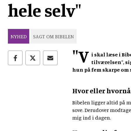
hele selv"
NYHED
SAGT OM BIBELEN
"V
i skal læse i B
tilværelsen", si
hun på fem skarpe om s
Hvor eller hvornå
Bibelen ligger altid på mi
sove. Derudover modtager
mig ind i dagen.