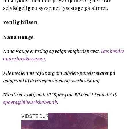
udsmykket med netop syv stjerner. Og der står
selvfølgelig en syvarmet lysestage på alteret.
Venlig hilsen
Nana Hauge
Nana Hauge er teolog og valgmenighedspræst.
Læs hendes
andre brevkassesvar
.
Alle medlemmer af Spørg om Bibelen-panelet svarer på
baggrund af deres egen viden og overbevisning.
Har du et spørgsmål til "Spørg om Bibelen"? Send det til
spoerg@bibelselskabet.dk
.
VIDSTE DU?