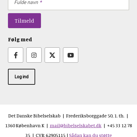
Fulde navn
Følg med
Log ind
Det Danske Bibelselskab | Frederiksborggade 50, 1. th. |
1360 København K |
mail@bibelselskabet.dk
| +45 33 12 78
35 | CVR: 62905115 |
Sådan kan du støtte