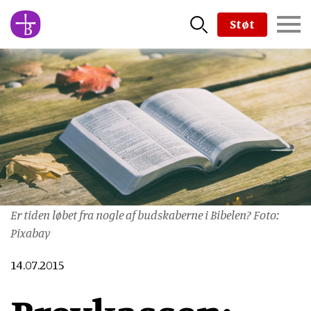
Skip
Støt
to
main
content
Er tiden løbet fra nogle af budskaberne i Bibelen? Foto:
Pixabay
14.07.2015