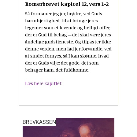
Romerbrevet kapitel 12, vers 1-2
Så formaner jeg jer, brødre, ved Guds
barmhjertighed, til at bringe jeres
legemer som et levende og helligt offer,
der er Gud til behag – det skal være jeres
åndelige gudstjeneste. Og tilpas jer ikke
denne verden, men lad jer forvandle, ved
at sindet fornyes, så I kan skønne, hvad
der er Guds vilje: det gode, det som
behager ham, det fuldkomne.
Læs hele kapitlet
.
BREVKASSEN