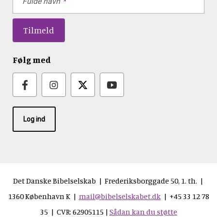
Fulde navn
Følg med
Log ind
Det Danske Bibelselskab | Frederiksborggade 50, 1. th. |
1360 København K |
mail@bibelselskabet.dk
| +45 33 12 78
35 | CVR: 62905115 |
Sådan kan du støtte